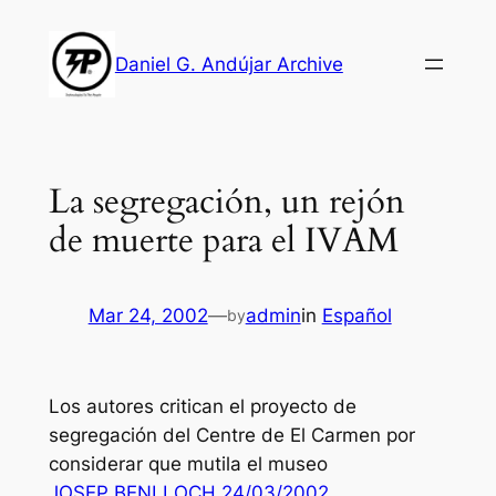
Skip
to
Daniel G. Andújar Archive
content
La segregación, un rejón
de muerte para el IVAM
Mar 24, 2002
—
admin
in
Español
by
Los autores critican el proyecto de
segregación del Centre de El Carmen por
considerar que mutila el museo
JOSEP BENLLOCH 24/03/2002