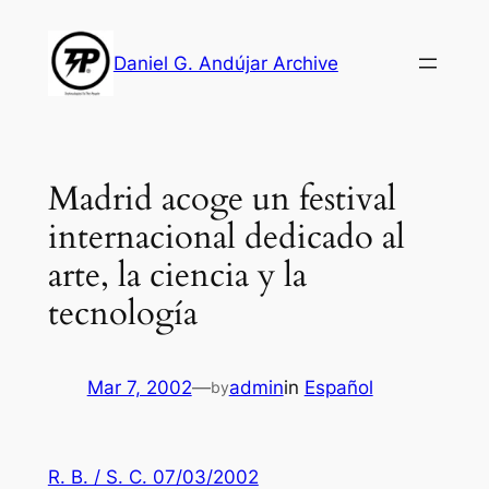
Skip
to
Daniel G. Andújar Archive
content
Madrid acoge un festival
internacional dedicado al
arte, la ciencia y la
tecnología
Mar 7, 2002
—
admin
in
Español
by
R. B. / S. C. 07/03/2002