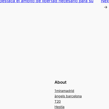
destaca el ámbito de libertad necesario para su
Nex
→
About
1miramadrid
àngels barcelona
T20
Hestia