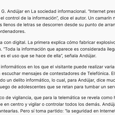
l G. Andújar en La sociedad informacional. “Internet pr
el control de la información”, dice el autor. Un camarín
 llenos de letras se descorren desde su punto de arranq
ordenadores.
 con digital. La primera explica cómo fabricar explosi
you. “Toda la información que aparece es considerada ile
o es el uso que se hace de ella”, señala Andújar.
informáticos en los que el visitante puede realizar vari
a escuchar mensajes de contestadores de Telefónica. El
 un delito informático, lo cual, para Andújar, dice m
uego de adolescentes que se retan para tumbar un serv
ico de vigilancia, que para la telemática se revela como
se en centro y vigilar o controlar todos los demás. Andú
antearlas. Pero sí toma partido: “la seguridad en Inter