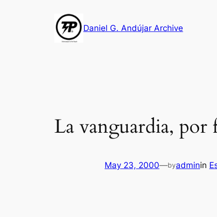
Skip
to
Daniel G. Andújar Archive
content
La vanguardia, por 
May 23, 2000
—
admin
in
E
by