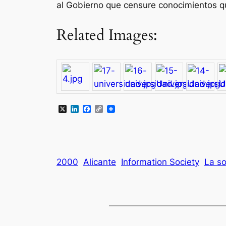
al Gobierno que censure conocimientos que
Related Images:
X
LinkedIn
Facebook
Copy
Link
2000
Alicante
Information Society
La so