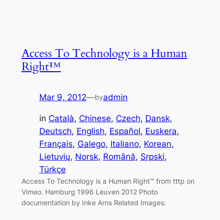
Access To Technology is a Human
Right™
Mar 9, 2012
—
admin
by
in
Català
, 
Chinese
, 
Czech
, 
Dansk
, 
Deutsch
, 
English
, 
Español
, 
Euskera
, 
Français
, 
Galego
, 
Italiano
, 
Korean
, 
Lietuvių
, 
Norsk
, 
Română
, 
Srpski
, 
Türkçe
Access To Technology is a Human Right™ from tttp on
Vimeo. Hamburg 1996 Leuven 2012 Photo
documentation by Inke Arns Related Images: