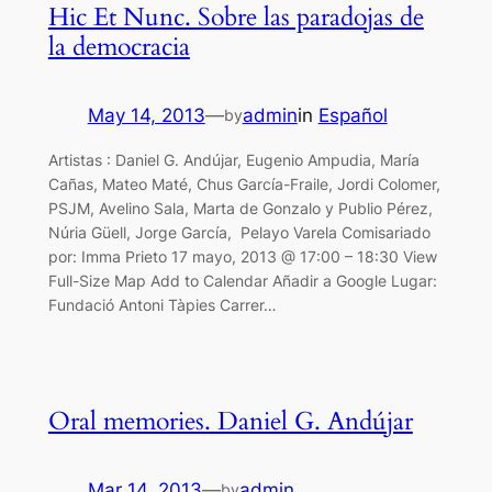
Hic Et Nunc. Sobre las paradojas de
la democracia
May 14, 2013
—
admin
in
Español
by
Artistas : Daniel G. Andújar, Eugenio Ampudia, María
Cañas, Mateo Maté, Chus García-Fraile, Jordi Colomer,
PSJM, Avelino Sala, Marta de Gonzalo y Publio Pérez,
Núria Güell, Jorge García, Pelayo Varela Comisariado
por: Imma Prieto 17 mayo, 2013 @ 17:00 – 18:30 View
Full-Size Map Add to Calendar Añadir a Google Lugar:
Fundació Antoni Tàpies Carrer…
Oral memories. Daniel G. Andújar
Mar 14, 2013
—
admin
by