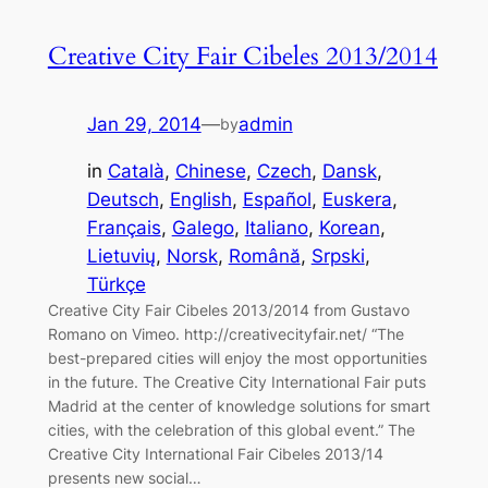
Creative City Fair Cibeles 2013/2014
Jan 29, 2014
—
admin
by
in
Català
, 
Chinese
, 
Czech
, 
Dansk
, 
Deutsch
, 
English
, 
Español
, 
Euskera
, 
Français
, 
Galego
, 
Italiano
, 
Korean
, 
Lietuvių
, 
Norsk
, 
Română
, 
Srpski
, 
Türkçe
Creative City Fair Cibeles 2013/2014 from Gustavo
Romano on Vimeo. http://creativecityfair.net/ “The
best-prepared cities will enjoy the most opportunities
in the future. The Creative City International Fair puts
Madrid at the center of knowledge solutions for smart
cities, with the celebration of this global event.” The
Creative City International Fair Cibeles 2013/14
presents new social…