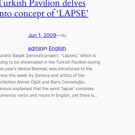
Turkish Pavilion delves
into concept of ‘LAPSE’
Jun 1, 2009
—
by
admin
in
English
urator Başak Şenova’s project, “Lapses,” which is
oing to be showcased in the Turkish Pavilion during
his year’s Venice Biennial, was introduced to the
ress this week by Şenova and artists of the
xhibition Ahmet Öğüt and Banu Cennetoğlu.
enova explained that the word “lapse” connotes
umerous verbs and nouns in English, yet there is…