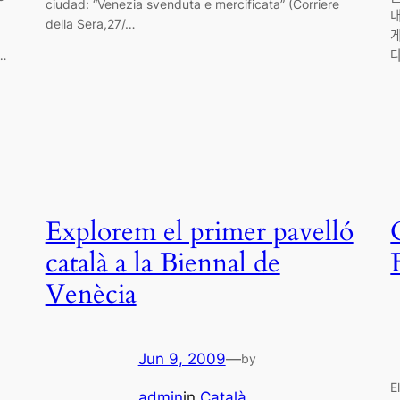
ciudad: “Venezia svenduta e mercificata” (Corriere
내
della Sera,27/…
게
a…
ᄃ
Explorem el primer pavelló
català a la Biennal de
Venècia
Jun 9, 2009
—
by
E
admin
in
Català