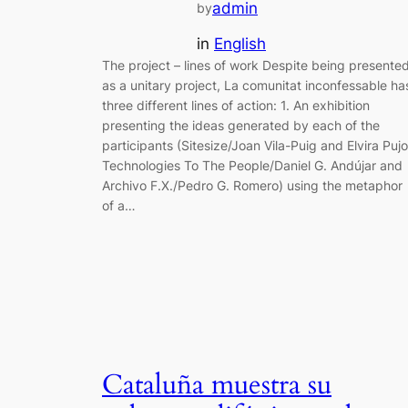
admin
by
in
English
The project – lines of work Despite being presente
as a unitary project, La comunitat inconfessable ha
three different lines of action: 1. An exhibition
presenting the ideas generated by each of the
participants (Sitesize/Joan Vila-Puig and Elvira Pujo
Technolo­gies To The People/Daniel G. Andújar and
Archivo F.X./Pedro G. Romero) using the metaphor
of a…
Cataluña muestra su