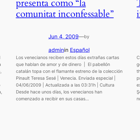
presenta como “la
comunitat inconfessable”
Jun 4, 2009
—
by
admin
in
Español
d
Los venecianos reciben estos días extrañas cartas
C
a
que hablan de amor y de dinero | El pabellón
g
,
catalán topa con el flamante estreno de la colección
t
Pinault Teresa Sesé | Venecia. Enviada especial |
p
o
04/06/2009 | Actualizada a las 03:31h | Cultura
e
a,
Desde hace unos días, los venecianos han
Ş
comenzado a recibir en sus casas…
n