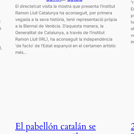
“
El directe!cat visita la mostra que presenta l’Institut
E
Ramon Llull Catalunya ha aconseguit, per primera
p
vegada a la seva història, tenir representació pròpia
d
h
a la Biennal de Venècia. D’aquesta manera, la
s
o
Generalitat de Catalunya, a través de l’Institut
v
Ramon Llull (IRL), ha aconseguit la independència
i
‘de facto’ de l’Estat espanyol en el certamen artístic
l,
més…
El pabellón catalán se