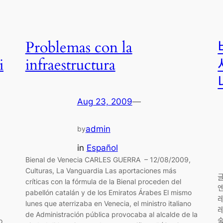
Problemas con la
ᄇ
i
infraestructura
ᄉ
Aug 23, 2009
—
admin
by
in
Español
Bienal de Venecia CARLES GUERRA – 12/08/2009,
Culturas, La Vanguardia Las aportaciones más
그
críticas con la fórmula de la Bienal proceden del
에
pabellón catalán y de los Emiratos Árabes El mismo
레
lunes que aterrizaba en Venecia, el ministro italiano
ᄅ
de Administración pública provocaba al alcalde de la
o
수