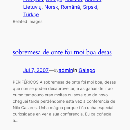
Lietuvių
, 
Norsk
, 
Română
, 
Srpski
, 
Türkçe
Related Images:
sobremesa de onte foi moi boa desas
Jul 7, 2007
—
admin
in
Galego
by
PERIFÉRICOS A sobremesa de onte foi moi boa, desas
que non se poden desaproveitar, e as gañas de ir ao
curso tampouco eran moitas ou sexa que de novo
cheguei tarde perdéndome esta vez a conferencia de
Nilo Casares. Unha mágoa porque tiña unha especial
curiosidade en ver a súa conferencia. Eu xa coñecía
a…