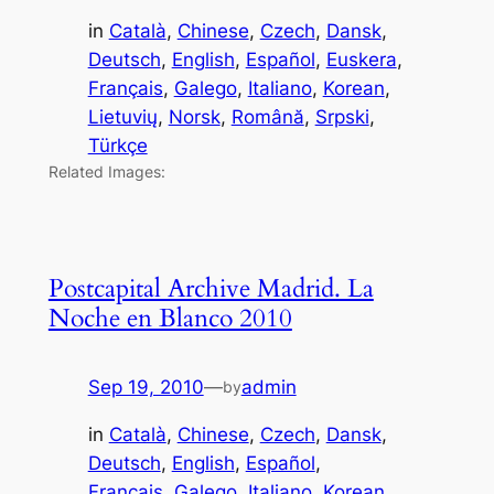
in
Català
, 
Chinese
, 
Czech
, 
Dansk
, 
Deutsch
, 
English
, 
Español
, 
Euskera
, 
Français
, 
Galego
, 
Italiano
, 
Korean
, 
Lietuvių
, 
Norsk
, 
Română
, 
Srpski
, 
Türkçe
Related Images:
Postcapital Archive Madrid. La
Noche en Blanco 2010
Sep 19, 2010
—
admin
by
in
Català
, 
Chinese
, 
Czech
, 
Dansk
, 
Deutsch
, 
English
, 
Español
, 
Français
, 
Galego
, 
Italiano
, 
Korean
, 