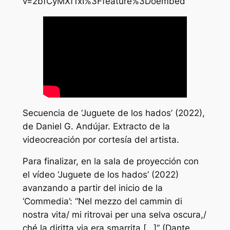
v=2bfCyMXf1xI%3Ffeature%3Doembed
Secuencia de ‘Juguete de los hados’ (2022),
de Daniel G. Andújar. Extracto de la
videocreación por cortesía del artista.
Para finalizar, en la sala de proyección con
el vídeo ‘Juguete de los hados’ (2022)
avanzando a partir del inicio de la
‘Commedia’: “Nel mezzo del cammin di
nostra vita/ mi ritrovai per una selva oscura,/
ché la diritta via era smarrita […]” (Dante,