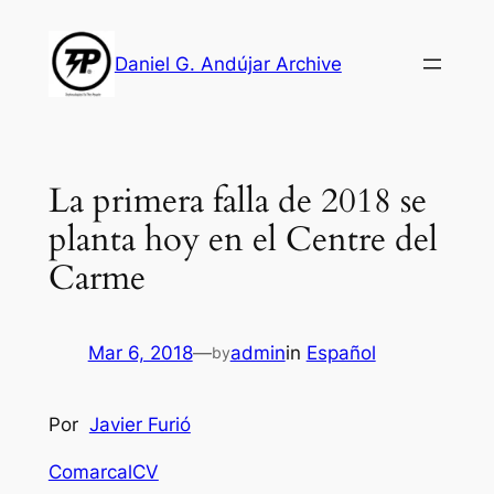
Skip
to
Daniel G. Andújar Archive
content
La primera falla de 2018 se
planta hoy en el Centre del
Carme
Mar 6, 2018
—
admin
in
Español
by
Por
Javier Furió
ComarcalCV