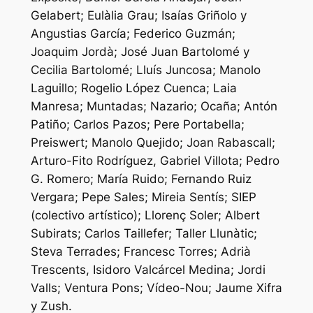
Gelabert; Eulàlia Grau; Isaías Griñolo y
Angustias García; Federico Guzmán;
Joaquim Jordà; José Juan Bartolomé y
Cecilia Bartolomé; Lluís Juncosa; Manolo
Laguillo; Rogelio López Cuenca; Laia
Manresa; Muntadas; Nazario; Ocaña; Antón
Patiño; Carlos Pazos; Pere Portabella;
Preiswert; Manolo Quejido; Joan Rabascall;
Arturo-Fito Rodríguez, Gabriel Villota; Pedro
G. Romero; María Ruido; Fernando Ruiz
Vergara; Pepe Sales; Mireia Sentís; SIEP
(colectivo artístico); Llorenç Soler; Albert
Subirats; Carlos Taillefer; Taller Llunàtic;
Steva Terrades; Francesc Torres; Adrià
Trescents, Isidoro Valcárcel Medina; Jordi
Valls; Ventura Pons; Vídeo-Nou; Jaume Xifra
y Zush.