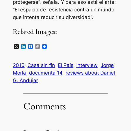
protegerse”, señala. Y para eso está el arte:
“El espacio de resistencia contra un mundo
que intenta reducir su diversidad”.
Related Images:
X
LinkedIn
Facebook
Copy
Link
2016
Casa sin fin
El País
Interview
Jorge
Morla
documenta 14
reviews about Daniel
G. Andújar
Comments