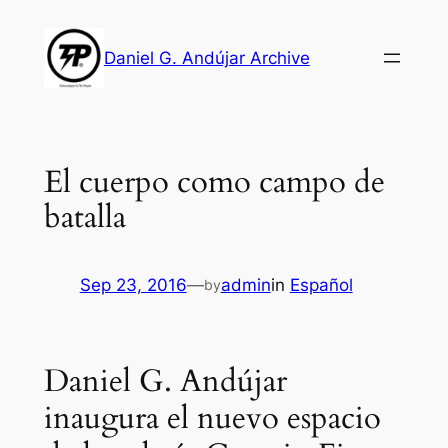
Skip
to
Daniel G. Andújar Archive
content
El cuerpo como campo de
batalla
Sep 23, 2016
—
admin
in
Español
by
Daniel G. Andújar
inaugura el nuevo espacio