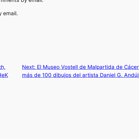
omments by email.
y email.
ch,
Next:
El Museo Vostell de Malpartida de Cáce
 HeK
más de 100 dibujos del artista Daniel G. Andúj