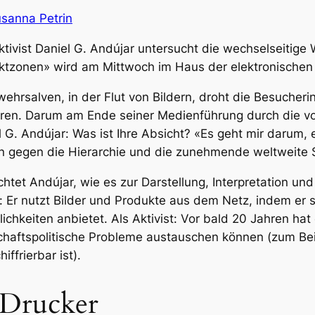
usanna Petrin
ivist Daniel G. Andújar untersucht die wechselseitige W
iktzonen» wird am Mittwoch im Haus der elektronischen
ehrsalven, in der Flut von Bildern, droht die Besucheri
eren. Darum am Ende seiner Medienführung durch die v
l G. Andújar: Was ist Ihre Absicht? «Es geht mir darum
en gegen die Hierarchie und die zunehmende weltweite 
chtet Andújar, wie es zur Darstellung, Interpretation und
ler: Er nutzt Bilder und Produkte aus dem Netz, indem e
lichkeiten anbietet. Als Aktivist: Vor bald 20 Jahren ha
chaftspolitische Probleme austauschen können (zum Beis
ffrierbar ist).
 Drucker