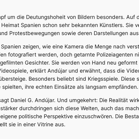
ampf um die Deutungshoheit von Bildern besonders. Auf 
er Heimat Spanien schon sehr bekannten Künstlers. Sie
en und Protestbewegungen sowie deren Darstellungen au
anien zeigen, wie eine Kamera die Menge nach versteck
n fotografiert werden, doch getarnte Polizeiagenten ni
 gefilmten Gesichter. Sie werden von Hand neu geformt –
Videospiele, erklärt Andújar und erwähnt, dass die Vide
bersteige. Besonders beliebt sind Kriegsspiele. Diese se
ie spielten, ihre echten Einsätze als langsam empfänden.
», sagt Daniel G. Andújar. Und umgekehrt: Die Realität wi
r stärker durchdringen sich diese Welten, auch das mach
e eigene politische Perspektive einzuschwören. Die Bes
t sie in einer Vitrine aus.