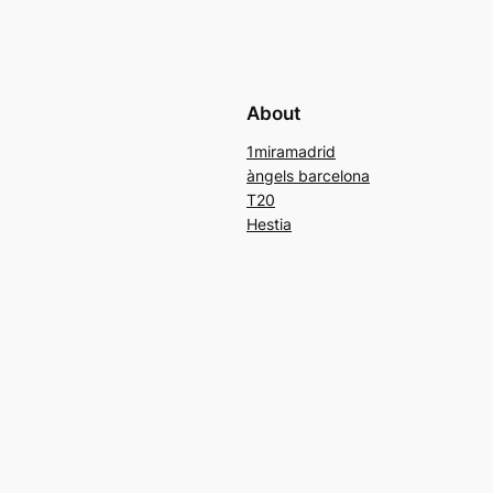
About
1miramadrid
àngels barcelona
T20
Hestia