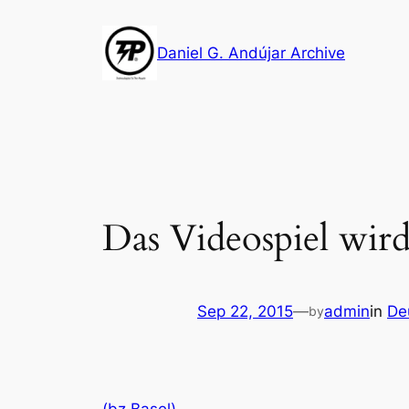
Skip
to
Daniel G. Andújar Archive
content
Das Videospiel wird 
Sep 22, 2015
—
admin
in
De
by