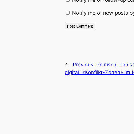
Notify me of follow-up c
Notify me of new posts b
←
Previous:
Politisch, ironis
digital: «Konflikt-Zonen» im