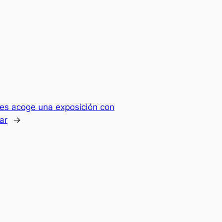
res acoge una exposición con
ar
→