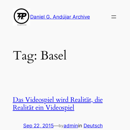
Skip
to
Daniel G. Andújar Archive
content
Tag:
Basel
Das Videospiel wird Realität, die
Realität ein Videospiel
Sep 22, 2015
—
admin
in
Deutsch
by