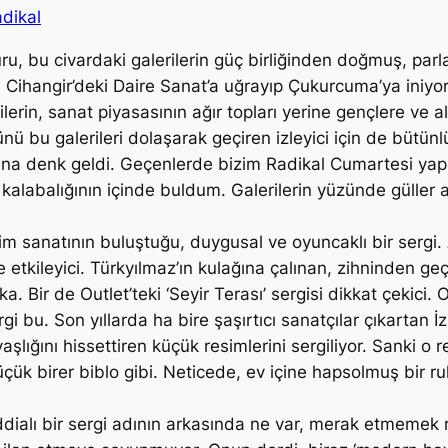
dikal
 bu civardaki galerilerin güç birliğinden doğmuş, parlak 
 Cihangir’deki Daire Sanat’a uğrayıp Çukurcuma’ya iniyo
erin, sanat piyasasının ağır topları yerine gençlere ve al
ü bu galerileri dolaşarak geçiren izleyici için de bütünl
na denk geldi. Geçenlerde bizim Radikal Cumartesi yapmı
 kalabalığının içinde buldum. Galerilerin yüzünde güller 
esim sanatının buluştuğu, duygusal ve oyuncaklı bir serg
e etkileyici. Türkyılmaz’ın kulağına çalınan, zihninden g
 Bir de Outlet’teki ‘Seyir Terası’ sergisi dikkat çekici. Ou
i bu. Son yıllarda ha bire şaşırtıcı sanatçılar çıkartan İ
vaşlığını hissettiren küçük resimlerini sergiliyor. Sanki o 
çük birer biblo gibi. Neticede, ev içine hapsolmuş bir ru
i iddialı bir sergi adının arkasında ne var, merak etmeme