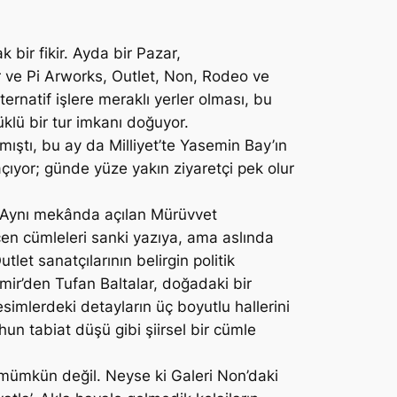
bir fikir. Ayda bir Pazar,
r ve Pi Arworks, Outlet, Non, Rodeo ve
ternatif işlere meraklı yerler olması, bu
üklü bir tur imkanı doğuyor.
ştı, bu ay da Milliyet’te Yasemin Bay’ın
açıyor; günde yüze yakın ziyaretçi pek olur
i. Aynı mekânda açılan Mürüvvet
eçen cümleleri sanki yazıya, ama aslında
tlet sanatçılarının belirgin politik
zmir’den Tufan Baltalar, doğadaki bir
resimlerdeki detayların üç boyutlu hallerini
hun tabiat düşü gibi şiirsel bir cümle
k mümkün değil. Neyse ki Galeri Non’daki