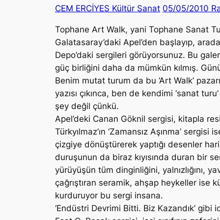
CEM ERCİYES Kültür Sanat
05/05/2010 Ra
Tophane Art Walk, yani Tophane Sanat Turu,
Galatasaray’daki Apel’den başlayıp, arada
Depo’daki sergileri görüyorsunuz. Bu galeril
güç birliğini daha da mümkün kılmış. Günün
Benim mutat turum da bu ‘Art Walk’ pazarı
yazısı çıkınca, ben de kendimi ‘sanat turu’
şey değil çünkü.
Apel’deki Canan Göknil sergisi, kitapla r
Türkyılmaz’ın ‘Zamansız Aşınma’ sergisi is
çizgiye dönüştürerek yaptığı desenler harika.
duruşunun da biraz kıyısında duran bir serg
yürüyüşün tüm dinginliğini, yalnızlığını, ya
çağrıştıran seramik, ahşap heykeller ise kü
kurduruyor bu sergi insana.
‘Endüstri Devrimi Bitti. Biz Kazandık’ gib