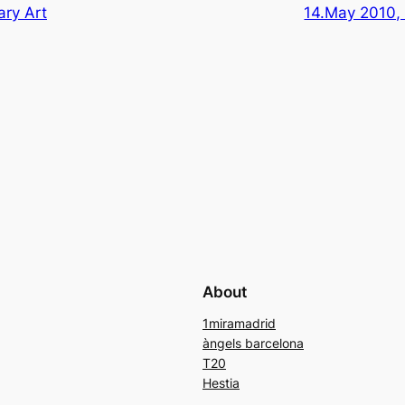
ry Art
14.May 2010,
About
1miramadrid
àngels barcelona
T20
Hestia