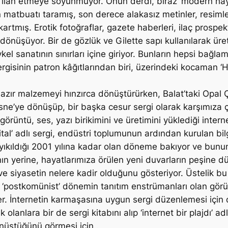
ini ilan etmeye soyunmuyor. Onun derdi, biraz ‘modern hay
n matbuatı taramış, son derece alakasız metinler, resimler 
kartmış. Erotik fotoğraflar, gazete haberleri, ilaç prospekt
nüşüyor. Bir de gözlük ve Gilette sapı kullanılarak üretil
kel sanatının sınırları içine giriyor. Bunların hepsi bağla
rgisinin patron kâğıtlarından biri, üzerindeki kocaman ‘Ha
hazır malzemeyi hınzırca dönüştürürken, Balat’taki Opal
 nesne’ye dönüşüp, bir başka cesur sergi olarak karşımıza 
görüntü, ses, yazı birikimini ve üretimini yüklediği inte
l’ adlı sergi, endüstri toplumunun ardından kurulan bilg
in yıkıldığı 2001 yılına kadar olan döneme bakıyor ve bunun
ın yerine, hayatlarımıza örülen yeni duvarların peşine d
ve siyasetin nelere kadir olduğunu gösteriyor. Üstelik bu 
a ‘postkomünist’ dönemin tanıtım enstrümanları olan görüntü
er. İnternetin karmaşasına uygun sergi düzenlemesi içi
olanlara bir de sergi kitabını alıp ‘internet bir plajdı’ a
dönüştüğünü görmesi için..