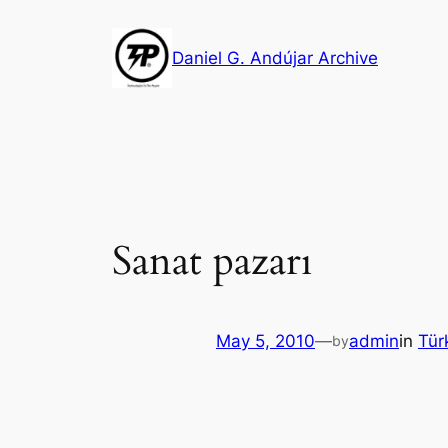
Skip
to
Daniel G. Andújar Archive
content
Sanat pazarı
May 5, 2010
—
admin
in
Tür
by