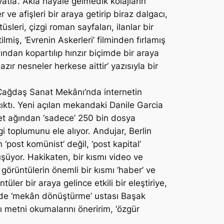
atla’. Akla hayale gelmedik kolajların
ve afişleri bir araya getirip biraz dalgacı,
üsleri, çizgi roman sayfaları, ilanlar bir
miş, ‘Evrenin Askerleri’ filminden fırlamış
mından kopartılıp hınzır biçimde bir araya
zır nesneler herkese aittir’ yazısıyla bir
 Çağdaş Sanat Mekânı’nda internetin
çıktı. Yeni açılan mekandaki Danile Garcia
rnet ağından ‘sadece’ 250 bin dosya
i toplumunu ele alıyor. Andujar, Berlin
 ‘post komünist’ değil, ‘post kapital’
üşüyor. Hakikaten, bir kısmı video ve
görüntülerin önemli bir kısmı ‘haber’ ve
ler bir araya gelince etkili bir eleştiriye,
n de ‘mekân dönüştürme’ ustası Başak
dlı metni okumalarını öneririm, ‘özgür