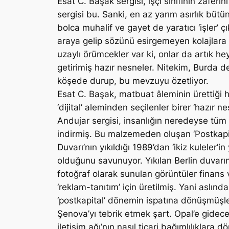
Esat C. Başak sergisi, işçi sınıfının zafer
sergisi bu. Sanki, en az yarım asırlık bütü
bolca muhalif ve gayet de yaratıcı ‘işler’ çı
araya gelip sözünü esirgemeyen kolajlara dö
uzaylı örümcekler var ki, onlar da artık hey
getirimiş hazır nesneler. Nitekim, Burda de
köşede durup, bu mevzuyu özetliyor.
Esat C. Başak, matbuat âleminin ürettiği 
‘dijital’ aleminden seçilenler birer ‘hazır
Andujar sergisi, insanlığın neredeyse tüm 
indirmiş. Bu malzemeden oluşan ‘Postkapita
Duvarı’nın yıkıldığı 1989’dan ‘ikiz kuleler’
olduğunu savunuyor. Yıkılan Berlin duvarın
fotoğraf olarak sunulan görüntüler finans 
‘reklam-tanıtım’ için üretilmiş. Yani aslınd
‘postkapital’ dönemin ispatına dönüşmüşl
Şenova’yı tebrik etmek şart. Opal’e gidecek 
iletişim ağı’nın nasıl ticari bağımlılıklara 