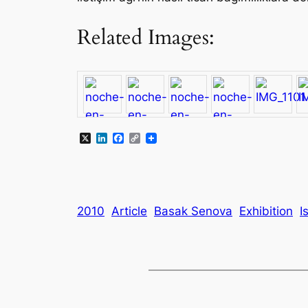
Related Images:
X
LinkedIn
Facebook
Copy
Link
2010
Article
Basak Senova
Exhibition
I