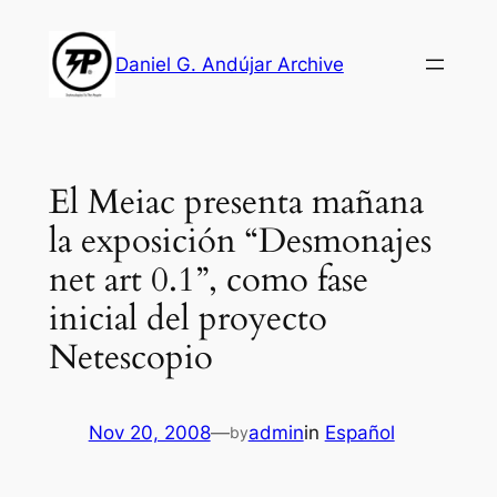
Skip
to
Daniel G. Andújar Archive
content
El Meiac presenta mañana
la exposición “Desmonajes
net art 0.1”, como fase
inicial del proyecto
Netescopio
Nov 20, 2008
—
admin
in
Español
by