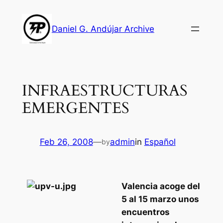
Skip
to
Daniel G. Andújar Archive
content
INFRAESTRUCTURAS
EMERGENTES
Feb 26, 2008
—
admin
in
Español
by
Valencia acoge del
5 al 15 marzo unos
encuentros