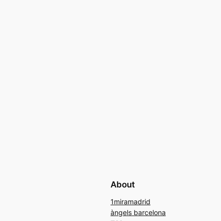
About
1miramadrid
àngels barcelona