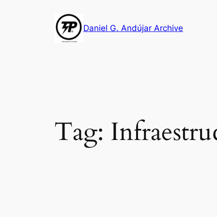
Skip
to
Daniel G. Andújar Archive
content
Tag:
Infraestr