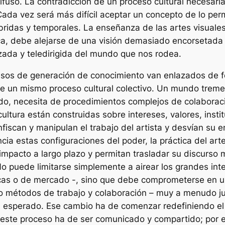
fuso. La contradicción de un proceso cultural necesaria
 Cada vez será más difícil aceptar un concepto de lo perma
íbridas y temporales. La enseñanza de las artes visuale
tica, debe alejarse de una visión demasiado encorsetada
zada y teledirigida del mundo que nos rodea.
procesos de generación de conocimiento van enlazados de
de un mismo proceso cultural colectivo. Un mundo tre
o, necesita de procedimientos complejos de colaboraci
ultura están construidas sobre intereses, valores, inst
nfiscan y manipulan el trabajo del artista y desvían su en
ncia estas configuraciones del poder, la práctica del a
mpacto a largo plazo y permitan trasladar su discurso má
. No puede limitarse simplemente a airear los grandes int
cas o de mercado -, sino que debe comprometerse en un 
o métodos de trabajo y colaboración – muy a menudo jun
esperado. Ese cambio ha de comenzar redefiniendo el p
este proceso ha de ser comunicado y compartido; por el