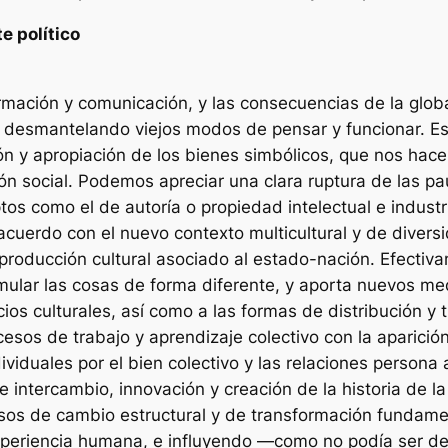
e político
formación y comunicación, y las consecuencias de la glo
 desmantelando viejos modos de pensar y funcionar. Es
ón y apropiación de los bienes simbólicos, que nos hac
ón social. Podemos apreciar una clara ruptura de las pa
os como el de autoría o propiedad intelectual e industri
 acuerdo con el nuevo contexto multicultural y de divers
producción cultural asociado al estado-nación. Efectiva
mular las cosas de forma diferente, y aporta nuevos med
cios culturales, así como a las formas de distribución 
esos de trabajo y aprendizaje colectivo con la aparició
ividuales por el bien colectivo y las relaciones person
e intercambio, innovación y creación de la historia de 
cesos de cambio estructural y de transformación funda
experiencia humana, e influyendo —como no podía ser d