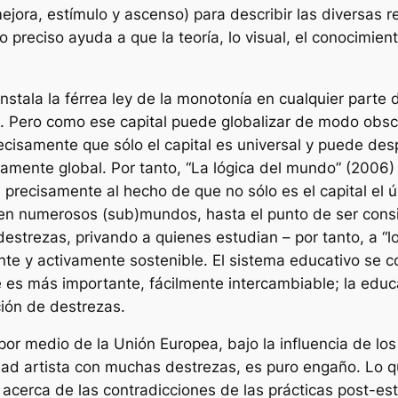
jora, estímulo y ascenso) para describir las diversas re
o preciso ayuda a que la teoría, lo visual, el conocimient
instala la férrea ley de la monotonía en cualquier parte
!). Pero como ese capital puede globalizar de modo obs
precisamente que sólo el capital es universal y puede de
amente global. Por tanto, “La lógica del mundo” (2006)
 precisamente al hecho de que no sólo es el capital el ú
 numerosos (sub)mundos, hasta el punto de ser consid
strezas, privando a quienes estudian – por tanto, a “l
 y activamente sostenible. El sistema educativo se con
ue es más importante, fácilmente intercambiable; la ed
ción de destrezas.
(por medio de la Unión Europea, bajo la influencia de l
idad artista con muchas destrezas, es puro engaño. Lo
 acerca de las contradicciones de las prácticas post-es