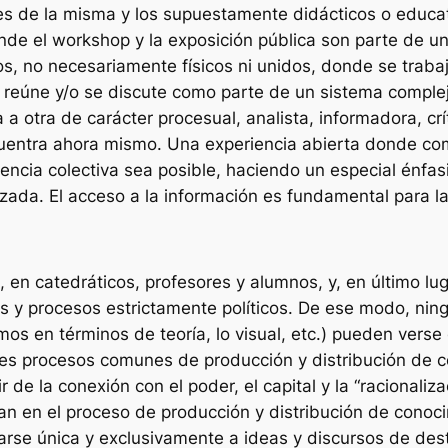
es de la misma y los supuestamente didácticos o educat
de el workshop y la exposición pública son parte de un 
os, no necesariamente físicos ni unidos, donde se trabaj
se reúne y/o se discute como parte de un sistema compl
a otra de carácter procesual, analista, informadora, crít
cuentra ahora mismo. Una experiencia abierta donde comp
iencia colectiva sea posible, haciendo un especial énfas
izada. El acceso a la información es fundamental para l
, en catedráticos, profesores y alumnos, y, en último l
as y procesos estrictamente políticos. De ese modo, ni
mos en términos de teoría, lo visual, etc.) pueden ver
tes procesos comunes de producción y distribución de 
 de la conexión con el poder, el capital y la “racionali
an en el proceso de producción y distribución de cono
larse única y exclusivamente a ideas y discursos de des