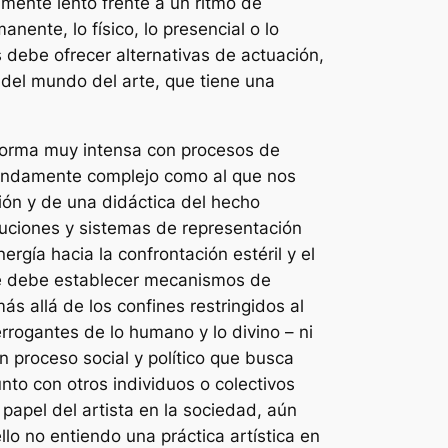
mente lento frente a un ritmo de
nente, lo físico, lo presencial o lo
s debe ofrecer alternativas de actuación,
 del mundo del arte, que tiene una
 forma muy intensa con procesos de
mendamente complejo como al que nos
ón y de una didáctica del hecho
ituciones y sistemas de representación
ergía hacia la confrontación estéril y el
rte debe establecer mecanismos de
s allá de los confines restringidos al
errogantes de lo humano y lo divino – ni
proceso social y político que busca
to con otros individuos o colectivos
apel del artista en la sociedad, aún
lo no entiendo una práctica artística en