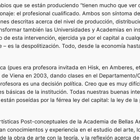
cambios que se están produciendo “tienen mucho que ver 
sonaje: el profesional cualificado. Ambos son síntoma de
ones descritas acerca del nivel de producción, distribuci
ransformar también las Universidades y Academias en ins
o de esta intervención, ejercida ya por el capital a cual
te – es la despolitización. Todo, desde la economía has
a (pues era profesora invitada en Hisk, en Amberes, 
 de Viena en 2003, dando clases en el Departamento/Cl
fesora es una decisión política. Creo que es muy difíci
nes básicas de la institución. Todas nuestras buenas in
stán poseídas por la férrea ley del capital: la ley de la
tísticas Post-conceptuales de la Academia de Bellas Art
 conocimientos y experiencia en el estudio del arte, lo 
de la obra de arte con la teoría, y la reflexión acerca d