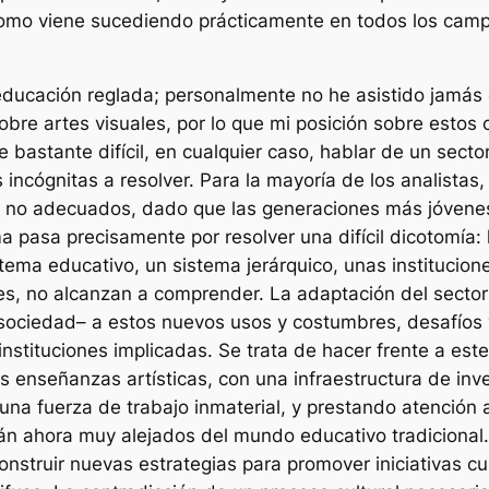
al como viene sucediendo prácticamente en todos los cam
educación reglada; personalmente no he asistido jamás
obre artes visuales, por lo que mi posición sobre estos
astante difícil, en cualquier caso, hablar de un secto
ncógnitas a resolver. Para la mayoría de los analistas, 
 o no adecuados, dado que las generaciones más jóvenes
a pasa precisamente por resolver una difícil dicotomía:
tema educativo, un sistema jerárquico, unas institucio
ones, no alcanzan a comprender. La adaptación del secto
sociedad– a estos nuevos usos y costumbres, desafíos 
stituciones implicadas. Se trata de hacer frente a este r
 enseñanzas artísticas, con una infraestructura de inve
na fuerza de trabajo inmaterial, y prestando atención 
án ahora muy alejados del mundo educativo tradicional.
onstruir nuevas estrategias para promover iniciativas c