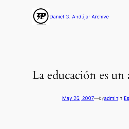
Skip
to
Daniel G. Andújar Archive
content
La educación es un 
May 26, 2007
—
admin
in
Es
by