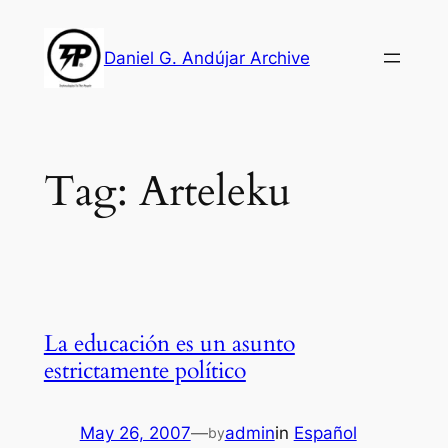
Skip
to
Daniel G. Andújar Archive
content
Tag:
Arteleku
La educación es un asunto
estrictamente político
May 26, 2007
—
admin
in
Español
by