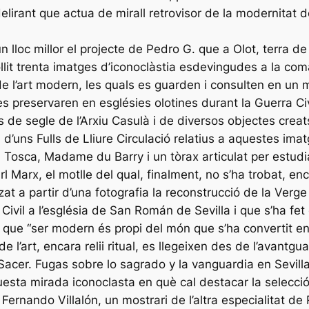
elirant que actua de mirall retrovisor de la modernitat 
n lloc millor el projecte de Pedro G. que a Olot, terra de 
it trenta imatges d’iconoclàstia esdevingudes a la coma
 l’art modern, les quals es guarden i consulten en un m
s preservaren en esglésies olotines durant la Guerra Civ
 de segle de l’Arxiu Casulà i de diversos objectes creats
m d’uns Fulls de Lliure Circulació relatius a aquestes im
 Tosca, Madame du Barry i un tòrax articulat per estudia
rl Marx, el motlle del qual, finalment, no s’ha trobat, e
litzat a partir d’una fotografia la reconstrucció de la Ver
vil a l’església de San Román de Sevilla i que s’ha fet 
 que “ser modern és propi del món que s’ha convertit en
 l’art, encara relii ritual, es llegeixen des de l’avantg
: Sacer. Fugas sobre lo sagrado y la vanguardia en Sevil
uesta mirada iconoclasta en què cal destacar la selecció 
ernando Villalón, un mostrari de l’altra especialitat de