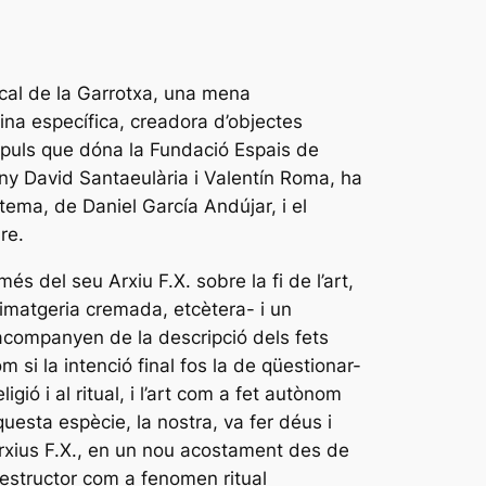
cal de la Garrotxa, una mena
lina específica, creadora d’objectes
’impuls que dóna la Fundació Espais de
any David Santaeulària i Valentín Roma, ha
tema, de Daniel García Andújar, i el
re.
s del seu Arxiu F.X. sobre la fi de l’art,
 imatgeria cremada, etcètera- i un
s’acompanyen de la descripció dels fets
 si la intenció final fos la de qüestionar-
igió i al ritual, i l’art com a fet autònom
uesta espècie, la nostra, va fer déus i
rxius F.X., en un nou acostament des de
e destructor com a fenomen ritual