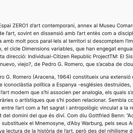
 l’Espai ZERO1 d’art contemporani, annex al Museu Comar
e l’art, sovint en dissensió amb l’art entès com a discip
ta amb molt pocs paral·lels al territori si descomptem l
xò, el cicle Dimensions variables, que han engegat engu
a direcció: Individual-Citizen Republic ProjectTM: El Sis
 nuevo, viejo?, de Pedro G. Romero, que s’acaba de clou
dro G. Romero (Aracena, 1964) constitueix una extensió mé
 iconoclàstia política a Espanya -esglésies destruïdes,
 l’art modern que s’hi associen per analogia, els quals 
ràries o artístiques que s’hi poden relacionar. Sembla com
 entre l’art com a fet sagrat i antropològic vinculat a la rel
t del domini del que és diví. Com diu Gottfried Benn: “Aq
 substitueix el Mnemosyne, d’Aby Warburg, pels seus A
ova lectura de la història de l’art, però des del nihilism