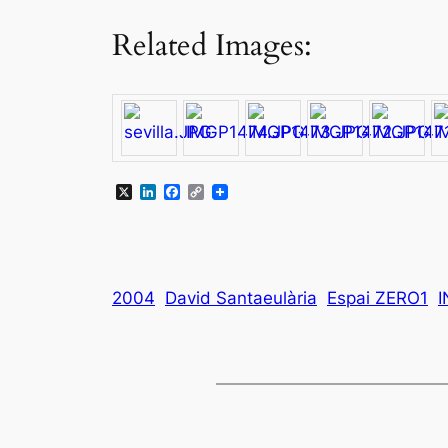
Related Images:
X
LinkedIn
Facebook
Copy
Link
2004
David Santaeulària
Espai ZERO1
I