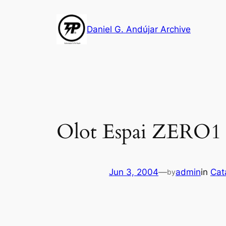
Skip
to
Daniel G. Andújar Archive
content
Olot Espai ZERO1
Jun 3, 2004
—
admin
in
Cat
by