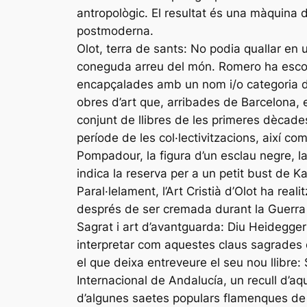
antropològic. El resultat és una màquina d
postmoderna.
Olot, terra de sants: No podia quallar en u
coneguda arreu del món. Romero ha escoll
encapçalades amb un nom i/o categoria de
obres d’art que, arribades de Barcelona, e
conjunt de llibres de les primeres dècades
període de les col·lectivitzacions, així co
Pompadour, la figura d’un esclau negre, la
indica la reserva per a un petit bust de Ka
Paral·lelament, l’Art Cristià d’Olot ha rea
després de ser cremada durant la Guerra Ci
Sagrat i art d’avantguarda: Diu Heidegger
interpretar com aquestes claus sagrades de
el que deixa entreveure el seu nou llibre
Internacional de Andalucía, un recull d’aq
d’algunes saetes populars flamenques de F