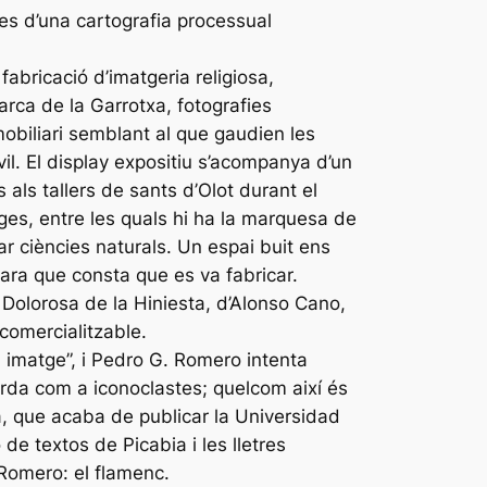
des d’una cartografia processual
fabricació d’imatgeria religiosa,
rca de la Garrotxa, fotografies
obiliari semblant al que gaudien les
il. El display expositiu s’acompanya d’un
 als tallers de sants d’Olot durant el
atges, entre les quals hi ha la marquesa de
r ciències naturals. Un espai buit ens
ncara que consta que es va fabricar.
ge Dolorosa de la Hiniesta, d’Alonso Cano,
comercialitzable.
 imatge”, i Pedro G. Romero intenta
uarda com a iconoclastes; quelcom així és
la, que acaba de publicar la Universidad
de textos de Picabia i les lletres
 Romero: el flamenc.