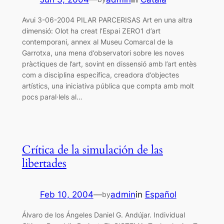
Avui 3-06-2004 PILAR PARCERISAS Art en una altra
dimensió: Olot ha creat l’Espai ZERO1 d’art
contemporani, annex al Museu Comarcal de la
Garrotxa, una mena d’observatori sobre les noves
pràctiques de l’art, sovint en dissensió amb l’art entès
com a disciplina específica, creadora d’objectes
artístics, una iniciativa pública que compta amb molt
pocs paral·lels al…
Crítica de la simulación de las
libertades
Feb 10, 2004
—
admin
in
Español
by
Álvaro de los Ángeles Daniel G. Andújar. Individual