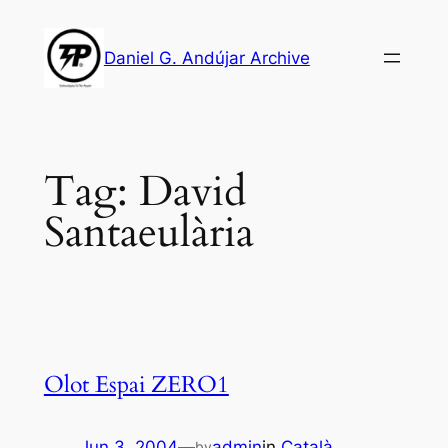
Skip
to
Daniel G. Andújar Archive
content
Tag:
David
Santaeulària
Olot Espai ZERO1
Jun 3, 2004
—
admin
in
Català
by