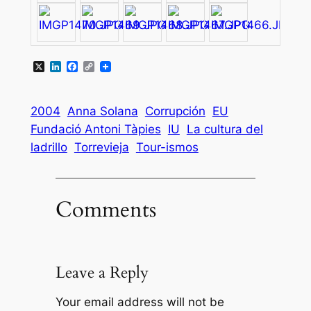
X
LinkedIn
Facebook
Copy
Link
2004
Anna Solana
Corrupción
EU
Fundació Antoni Tàpies
IU
La cultura del
ladrillo
Torrevieja
Tour-ismos
Comments
Leave a Reply
Your email address will not be