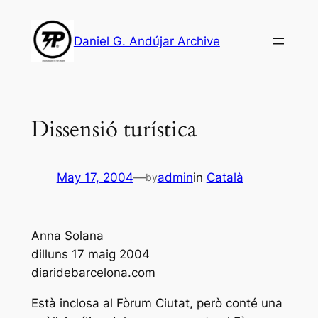
Skip
to
Daniel G. Andújar Archive
content
Dissensió turística
May 17, 2004
—
admin
in
Català
by
Anna Solana
dilluns 17 maig 2004
diaridebarcelona.com
Està inclosa al Fòrum Ciutat, però conté una