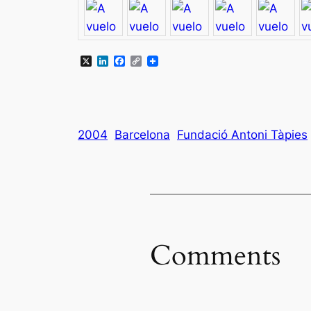
X
LinkedIn
Facebook
Copy
Link
2004
Barcelona
Fundació Antoni Tàpies
Comments