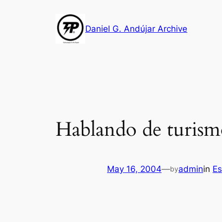
Skip
to
Daniel G. Andújar Archive
content
Hablando de turis
May 16, 2004
—
admin
in
Es
by