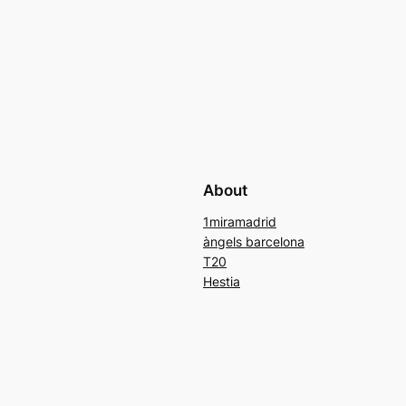
About
1miramadrid
àngels barcelona
T20
Hestia