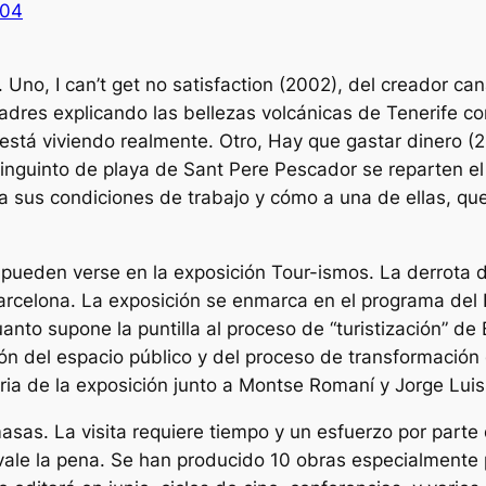
004
 Uno, I can’t get no satisfaction (2002), del creador ca
 padres explicando las bellezas volcánicas de Tenerife c
stá viviendo realmente. Otro, Hay que gastar dinero (2
inguinto de playa de Sant Pere Pescador se reparten el
a sus condiciones de trabajo y cómo a una de ellas, que
pueden verse en la exposición Tour-ismos. La derrota d
rcelona. La exposición se enmarca en el programa del F
uanto supone la puntilla al proceso de “turistización” d
ión del espacio público y del proceso de transformación 
ria de la exposición junto a Montse Romaní y Jorge Lui
asas. La visita requiere tiempo y un esfuerzo por parte
 vale la pena. Se han producido 10 obras especialmente