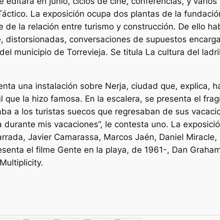
ditará en junio, ciclos de cine, conferencias, y varios i
Táctico. La exposición ocupa dos plantas de la fundació
de la relación entre turismo y construcción. De ello habl
ce, distorsionadas, conversaciones de supuestos encarg
el municipio de Torrevieja. Se titula La cultura del lad
ta una instalación sobre Nerja, ciudad que, explica, ha
ul que la hizo famosa. En la escalera, se presenta el fr
aba a los turistas suecos que regresaban de sus vacaci
 durante mis vacaciones”, le contesta uno. La exposición
Barrada, Javier Camarassa, Marcos Jaén, Daniel Miracle,
senta el filme Gente en la playa, de 1961-, Dan Graham
ultiplicity.