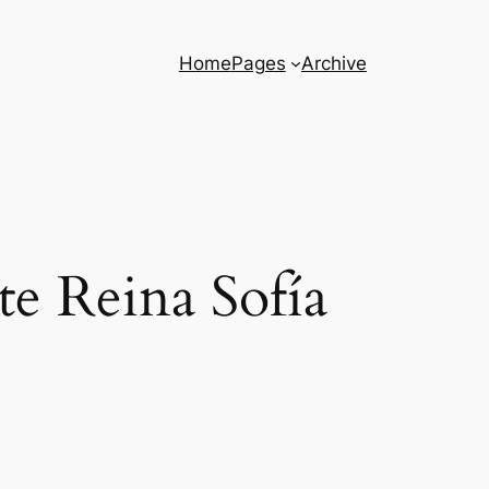
Home
Pages
Archive
e Reina Sofí­a