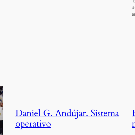
“
d
a
n
Daniel G. Andújar. Sistema
operativo