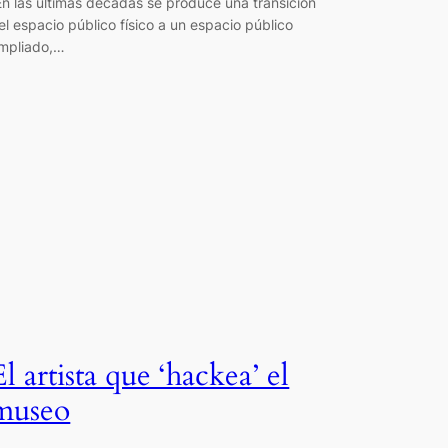
En las últimas décadas se produce una transición
el espacio público físico a un espacio público
mpliado,…
El artista que ‘hackea’ el
museo