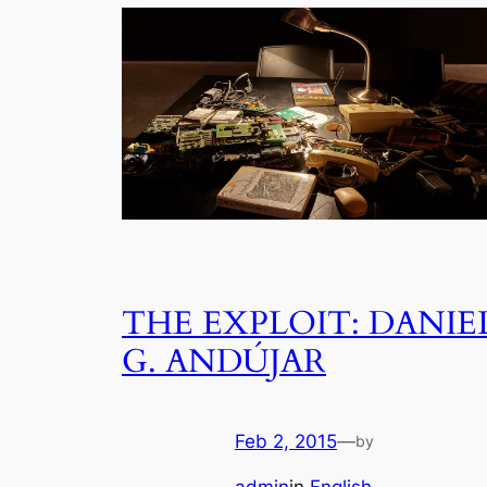
THE EXPLOIT: DANIE
G. ANDÚJAR
Feb 2, 2015
—
by