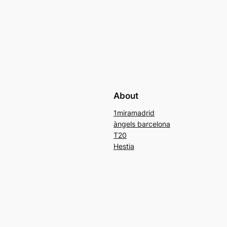
About
1miramadrid
àngels barcelona
T20
Hestia