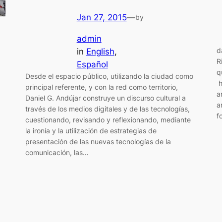
Jan 27, 2015
—
by
admin
d
in
English
, 
R
Español
q
Desde el espacio público, utilizando la ciudad como
h
principal referente, y con la red como territorio,
a
Daniel G. Andújar construye un discurso cultural a
a
través de los medios digitales y de las tecnologías,
f
cuestionando, revisando y reflexionando, mediante
la ironía y la utilización de estrategias de
presentación de las nuevas tecnologías de la
comunicación, las…