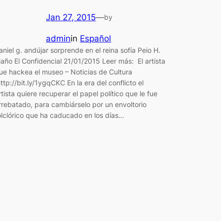
Jan 27, 2015
—
by
admin
in
Español
aniel g. andújar sorprende en el reina sofía Peio H.
iaño El Confidencial 21/01/2015 Leer más: El artista
ue hackea el museo – Noticias de Cultura
ttp://bit.ly/1ygqCKC En la era del conflicto el
rtista quiere recuperar el papel político que le fue
rrebatado, para cambiárselo por un envoltorio
olclórico que ha caducado en los días…