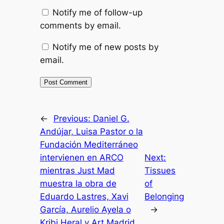
Notify me of follow-up
comments by email.
Notify me of new posts by
email.
←
Previous:
Daniel G.
Andújar, Luisa Pastor o la
Fundación Mediterráneo
intervienen en ARCO
Next:
mientras Just Mad
Tissues
muestra la obra de
of
Eduardo Lastres, Xavi
Belonging
García, Aurelio Ayela o
→
Kribi Heral y Art Madrid,