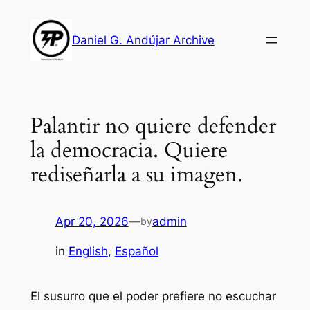
Skip
to
Daniel G. Andújar Archive
content
Palantir no quiere defender
la democracia. Quiere
rediseñarla a su imagen.
Apr 20, 2026
—
admin
by
in
English
, 
Español
El susurro que el poder prefiere no escuchar