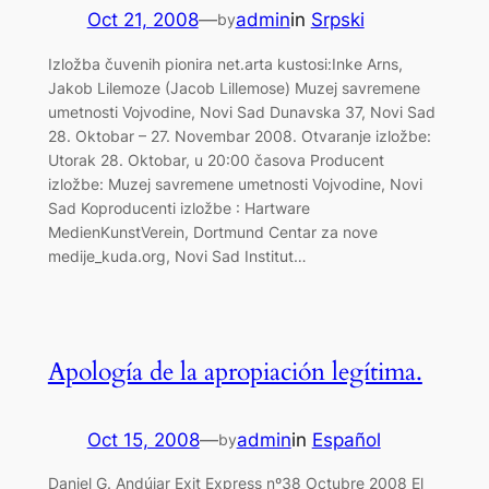
Oct 21, 2008
—
admin
in
Srpski
by
Izložba čuvenih pionira net.arta kustosi:Inke Arns,
Jakob Lilemoze (Jacob Lillemose) Muzej savremene
umetnosti Vojvodine, Novi Sad Dunavska 37, Novi Sad
28. Oktobar – 27. Novembar 2008. Otvaranje izložbe:
Utorak 28. Oktobar, u 20:00 časova Producent
izložbe: Muzej savremene umetnosti Vojvodine, Novi
Sad Koproducenti izložbe : Hartware
MedienKunstVerein, Dortmund Centar za nove
medije_kuda.org, Novi Sad Institut…
Apología de la apropiación legítima.
Oct 15, 2008
—
admin
in
Español
by
Daniel G. Andújar Exit Express nº38 Octubre 2008 El