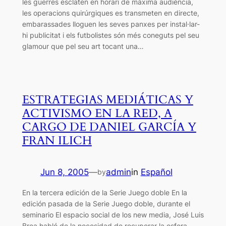
les guerres esclaten en horari de màxima audiència,
les operacions quirúrgiques es transmeten en directe,
embarassades lloguen les seves panxes per instal·lar-
hi publicitat i els futbolistes són més coneguts pel seu
glamour que pel seu art tocant una…
ESTRATEGIAS MEDIÁTICAS Y
ACTIVISMO EN LA RED, A
CARGO DE DANIEL GARCÍA Y
FRAN ILICH
Jun 8, 2005
—
admin
in
Español
by
En la tercera edición de la Serie Juego doble En la
edición pasada de la Serie Juego doble, durante el
seminario El espacio social de los new media, José Luis
Brea habló de la necesidad de recuperar la esfera