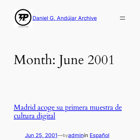
Skip
to
Daniel G. Andújar Archive
content
Month:
June 2001
Madrid acoge su primera muestra de
cultura digital
Jun 25, 2001
—
admin
in
Español
by