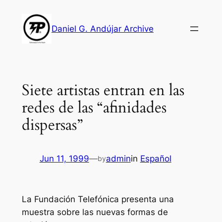
Skip
to
Daniel G. Andújar Archive
content
Siete artistas entran en las
redes de las “afinidades
dispersas”
Jun 11, 1999
—
admin
in
Español
by
La Fundación Telefónica presenta una
muestra sobre las nuevas formas de