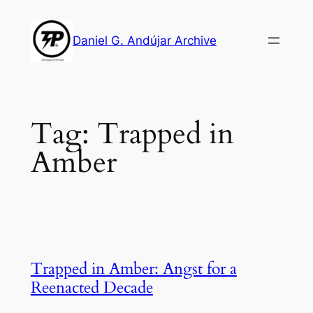
Skip
to
Daniel G. Andújar Archive
content
Tag:
Trapped in
Amber
Trapped in Amber: Angst for a
Reenacted Decade