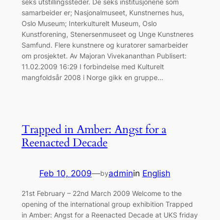
seks utstillingssteder. De seks institusjonene som
samarbeider er; Nasjonalmuseet, Kunstnernes hus,
Oslo Museum; Interkulturelt Museum, Oslo
Kunstforening, Stenersenmuseet og Unge Kunstneres
Samfund. Flere kunstnere og kuratorer samarbeider
om prosjektet. Av Majoran Vivekananthan Publisert:
11.02.2009 16:29 I forbindelse med Kulturelt
mangfoldsår 2008 i Norge gikk en gruppe…
Trapped in Amber: Angst for a
Reenacted Decade
Feb 10, 2009
—
admin
in
English
by
21st February – 22nd March 2009 Welcome to the
opening of the international group exhibition Trapped
in Amber: Angst for a Reenacted Decade at UKS friday