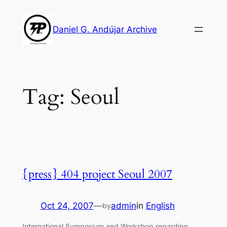
Skip
to
Daniel G. Andújar Archive
content
Tag:
Seoul
{press} 404 project Seoul 2007
Oct 24, 2007
—
admin
in
English
by
International Symposium and Workshop regarding