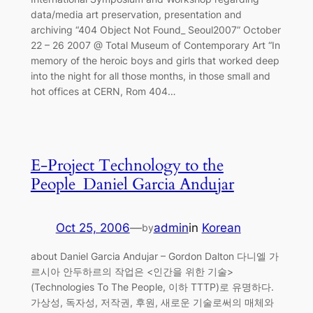
data/media art preservation, presentation and
archiving “404 Object Not Found_ Seoul2007” October
22 – 26 2007 @ Total Museum of Contemporary Art “In
memory of the heroic boys and girls that worked deep
into the night for all those months, in those small and
hot offices at CERN, Rom 404…
E-Project Technology to the
People_Daniel Garcia Andujar
Oct 25, 2006
—
admin
in
Korean
by
about Daniel Garcia Andujar – Gordon Dalton 다니엘 가
르시아 안두하르의 작업은 <인간을 위한 기술>
(Technologies To The People, 이하 TTTP)로 유명하다.
가상성, 독자성, 저작권, 후원, 새로운 기술로써의 매체와