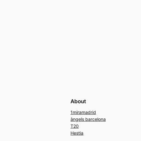
About
1miramadrid
àngels barcelona
T20
Hestia