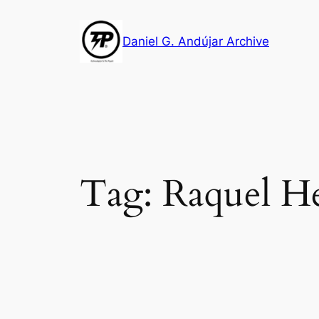
Skip
to
Daniel G. Andújar Archive
content
Tag:
Raquel He