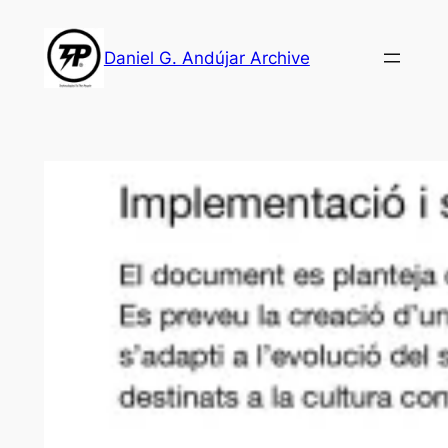
Skip
to
Daniel G. Andújar Archive
content