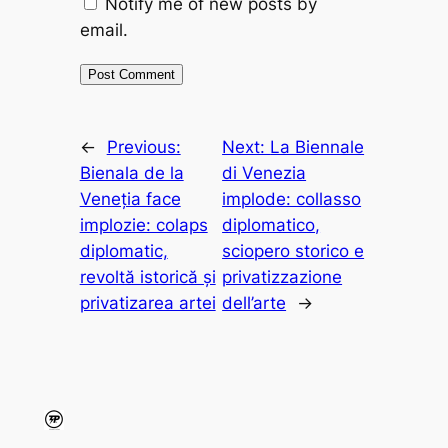
Notify me of new posts by
email.
←
Previous:
Next:
La Biennale
Bienala de la
di Venezia
Veneția face
implode: collasso
implozie: colaps
diplomatico,
diplomatic,
sciopero storico e
revoltă istorică și
privatizzazione
privatizarea artei
dell’arte
→