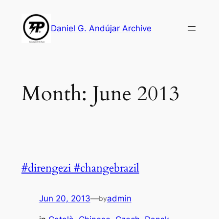
Skip
to
Daniel G. Andújar Archive
content
Month:
June 2013
#direngezi #changebrazil
Jun 20, 2013
—
admin
by