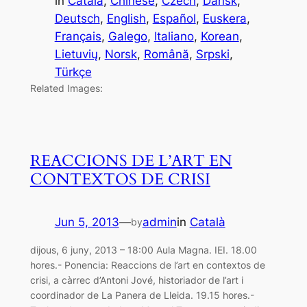
in
Català
, 
Chinese
, 
Czech
, 
Dansk
, 
Deutsch
, 
English
, 
Español
, 
Euskera
, 
Français
, 
Galego
, 
Italiano
, 
Korean
, 
Lietuvių
, 
Norsk
, 
Română
, 
Srpski
, 
Türkçe
Related Images:
REACCIONS DE L’ART EN
CONTEXTOS DE CRISI
Jun 5, 2013
—
admin
in
Català
by
dijous, 6 juny, 2013 – 18:00 Aula Magna. IEI. 18.00
hores.- Ponencia: Reaccions de l’art en contextos de
crisi, a càrrec d’Antoni Jové, historiador de l’art i
coordinador de La Panera de Lleida. 19.15 hores.-