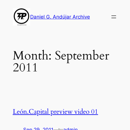
Skip
to
Daniel G. Andújar Archive
content
Month:
September
2011
León.Capital preview video 01
Sep 29, 2011
—
admin
by