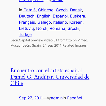
in
Català
, 
Chinese
, 
Czech
, 
Dansk
, 
Deutsch
, 
English
, 
Español
, 
Euskera
, 
Français
, 
Galego
, 
Italiano
, 
Korean
, 
Lietuvių
, 
Norsk
, 
Română
, 
Srpski
, 
Türkçe
León.Capital preview video 01 from tttp on Vimeo.
Musac, León, Spain, 24 sep 2011 Related Images:
Encuentro con el artista español
Daniel G. Andújar. Universidad de
Chile
Sep 27, 2011
—
admin
in
Español
by