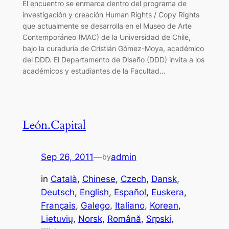
El encuentro se enmarca dentro del programa de
investigación y creación Human Rights / Copy Rights
que actualmente se desarrolla en el Museo de Arte
Contemporáneo (MAC) de la Universidad de Chile,
bajo la curaduría de Cristián Gómez-Moya, académico
del DDD. El Departamento de Diseño (DDD) invita a los
académicos y estudiantes de la Facultad…
León.Capital
Sep 26, 2011
—
admin
by
in
Català
, 
Chinese
, 
Czech
, 
Dansk
, 
Deutsch
, 
English
, 
Español
, 
Euskera
, 
Français
, 
Galego
, 
Italiano
, 
Korean
, 
Lietuvių
, 
Norsk
, 
Română
, 
Srpski
, 