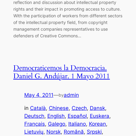
reflection and discussion about intellectual property
rights and their impact in promoting access to culture.
With the participation of workers from different sectors
of the intellectual property field, from copyright
management companies representatives to use
defenders of Creative Commons…
Democraticemos la Democracia.
Daniel G. Andújar. 1 Mayo 2011
May 4, 2011
—
admin
by
in
Català
, 
Chinese
, 
Czech
, 
Dansk
, 
Deutsch
, 
English
, 
Español
, 
Euskera
, 
Français
, 
Galego
, 
Italiano
, 
Korean
, 
Lietuvių
, 
Norsk
, 
Română
, 
Srpski
, 