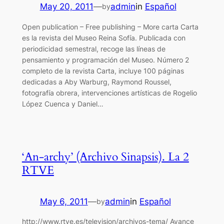
May 20, 2011
—
admin
in
Español
by
Open publication – Free publishing – More carta Carta
es la revista del Museo Reina Sofía. Publicada con
periodicidad semestral, recoge las líneas de
pensamiento y programación del Museo. Número 2
completo de la revista Carta, incluye 100 páginas
dedicadas a Aby Warburg, Raymond Roussel,
fotografía obrera, intervenciones artísticas de Rogelio
López Cuenca y Daniel…
‘An-archy’ (Archivo Sinapsis). La 2
RTVE
May 6, 2011
—
admin
in
Español
by
http://www.rtve.es/television/archivos-tema/ Avance