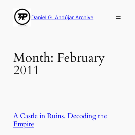
Skip
to
Daniel G. Andújar Archive
content
Month:
February
2011
A Castle in Ruins. Decoding the
Empire