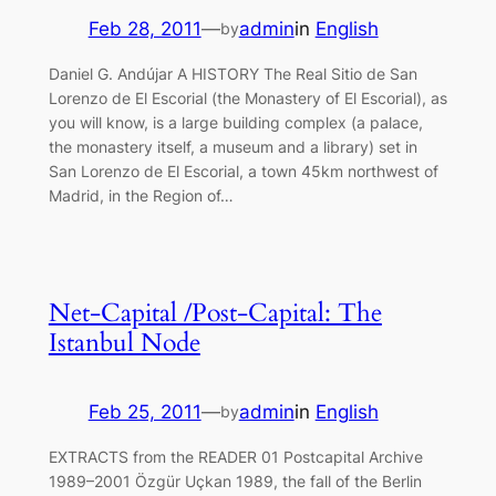
Feb 28, 2011
—
admin
in
English
by
Daniel G. Andújar A HISTORY The Real Sitio de San
Lorenzo de El Escorial (the Monastery of El Escorial), as
you will know, is a large building complex (a palace,
the monastery itself, a museum and a library) set in
San Lorenzo de El Escorial, a town 45km northwest of
Madrid, in the Region of…
Net-Capital /Post-Capital: The
Istanbul Node
Feb 25, 2011
—
admin
in
English
by
EXTRACTS from the READER 01 Postcapital Archive
1989–2001 Özgür Uçkan 1989, the fall of the Berlin