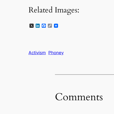
Related Images:
X
LinkedIn
Facebook
Copy
Link
Activism
Phoney
Comments