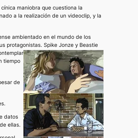
 cínica maniobra que cuestiona la
nado a la realización de un videoclip, y la
idense ambientado en el mundo de los
us protagonistas.
Spike Jonze y Beastie
contemplar
en tiempo
 pesar de
es.
e datos
de ellas.
rsonal