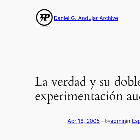
Skip
to
Daniel G. Andújar Archive
content
La verdad y su doble
experimentación aud
Apr 18, 2005
—
admin
in
Es
by