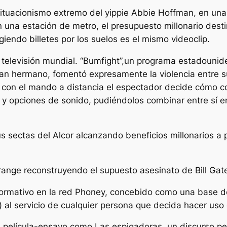
situacionismo extremo del yippie Abbie Hoffman, en una
 en una estación de metro, el presupuesto millonario desti
iendo billetes por los suelos es el mismo videoclip.
a televisión mundial. “Bumfight”,un programa estadoun
ran hermano, fomentó expresamente la violencia entre s
e con el mando a distancia el espectador decide cómo 
ón y opciones de sonido, pudiéndolos combinar entre sí 
us sectas del Alcor alcanzando beneficios millonarios a
trange reconstruyendo el supuesto asesinato de Bill Gat
nformativo en la red Phoney, concebido como una base d
 al servicio de cualquier persona que decida hacer uso 
 película-ensayo como Las espigadoras, un discurso pe