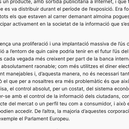
un producte, amb sortida publicitària a Internet, i qu
que es va distribuir durant el període de l’exposició. E
ts els que estaven al carrer demanant almoina poguessin
icipar activament en la societat de la informació que s’
ça una proliferació i una implantació massiva de l’ús d
 a l’entorn de quin caire podria tenir en el futur l’ús de
 cada vegada més creixent per part de la banca internaci
absolutament raonable; com més utilitzes el diner electr
 manejables i, d’aquesta manera, no és necessari tant p
ò el que per a nosaltres era més problemàtic és que aix
a, el control absolut, per un costat, del sistema econòm
r-se amb el control de la informació dels ciutadans, com
cte del mercat o un perfil teu com a consumidor, i això 
odien accedir. De l’altra, la majoria d’aquestes corporac
 exemple el Parlament Europeu.