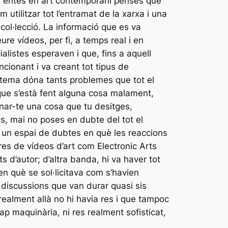
ol entès en art contemporani pensés que
 utilitzar tot l’entramat de la xarxa i una
col·lecció. La informació que es va
e vídeos, per fi, a temps real i en
alistes esperaven i que, fins a aquell
cionant i va creant tot tipus de
istema dóna tants problemes que tot el
que s’està fent alguna cosa malament,
onar-te una cosa que tu desitges,
s, mai no poses en dubte del tot el
 un espai de dubtes en què les reaccions
res de vídeos d’art com Electronic Arts
d’autor; d’altra banda, hi va haver tot
en què se sol·licitava com s’havien
 discussions que van durar quasi sis
 realment allà no hi havia res i que tampoc
p maquinària, ni res realment sofisticat,