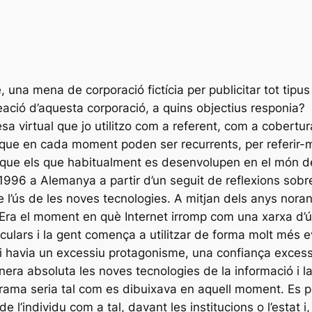
una mena de corporació fictícia per publicitar tot tipus
creació d’aquesta corporació, a quins objectius responia?
virtual que jo utilitzo com a referent, com a cobertura 
s que en cada moment poden ser recurrents, per referir
t que els que habitualment es desenvolupen en el món de
 1996 a Alemanya a partir d’un seguit de reflexions sob
 l’ús de les noves tecnologies. A mitjan dels anys nora
 Era el moment en què Internet irromp com una xarxa d’
iculars i la gent comença a utilitzar de forma molt més e
 havia un excessiu protagonisme, una confiança excessi
era absoluta les noves tecnologies de la informació i l
rama seria tal com es dibuixava en aquell moment. Es p
 l’individu com a tal, davant les institucions o l’estat i