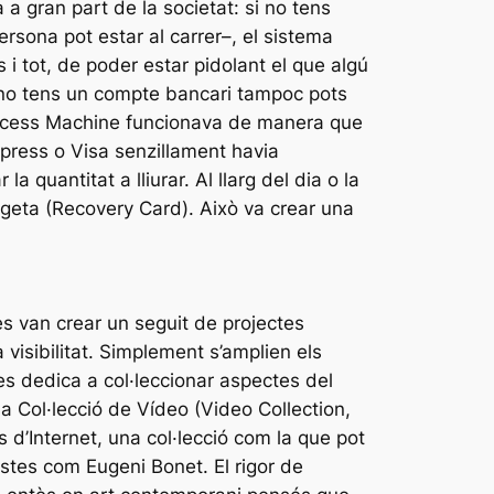
a a gran part de la societat: si no tens
ersona pot estar al carrer–, el sistema
s i tot, de poder estar pidolant el que algú
i no tens un compte bancari tampoc pots
t Access Machine funcionava de manera que
press o Visa senzillament havia
a quantitat a lliurar. Al llarg del dia o la
rgeta (Recovery Card). Això va crear una
es van crear un seguit de projectes
isibilitat. Simplement s’amplien els
s dedica a col·leccionar aspectes del
la Col·lecció de Vídeo (Video Collection,
d’Internet, una col·lecció com la que pot
istes com Eugeni Bonet. El rigor de