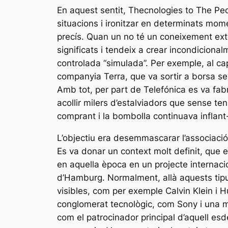
En aquest sentit, Thecnologies to The P
situacions i ironitzar en determinats mom
precís. Quan un no té un coneixement exten
significats i tendeix a crear incondicion
controlada “simulada”. Per exemple, al c
companyia Terra, que va sortir a borsa s
Amb tot, per part de Telefónica es va fabr
acollir milers d’estalviadors que sense te
comprant i la bombolla continuava inflant-
L’objectiu era desemmascarar l’associació
Es va donar un context molt definit, que
en aquella època en un projecte internacio
d’Hamburg. Normalment, allà aquests tipu
visibles, com per exemple Calvin Klein i
conglomerat tecnològic, com Sony i una m
com el patrocinador principal d’aquell esd