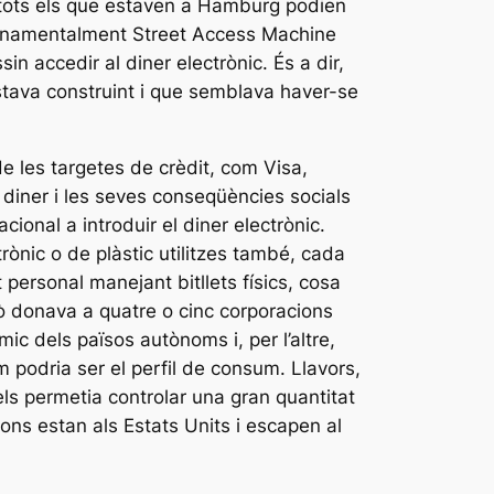
e tots els que estaven a Hamburg podien
ra fonamentalment Street Access Machine
 accedir al diner electrònic. És a dir,
estava construint i que semblava haver-se
e les targetes de crèdit, com Visa,
l diner i les seves conseqüències socials
onal a introduir el diner electrònic.
ònic o de plàstic utilitzes també, cada
ersonal manejant bitllets físics, cosa
ò donava a quatre o cinc corporacions
ic dels països autònoms i, per l’altre,
 podria ser el perfil de consum. Llavors,
els permetia controlar una gran quantitat
ions estan als Estats Units i escapen al