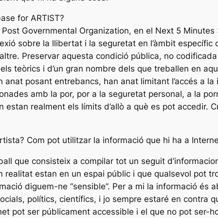
base for ARTIST?
s Post Governmental Organization, en el Next 5 Minutes
ió sobre la llibertat i la seguretat en l’àmbit específic 
 altre. Preservar aquesta condició pública, no codificad
dels teòrics i d’un gran nombre dels que treballen en aq
anat posant entrebancs, han anat limitant l’accés a la i
nades amb la por, por a la seguretat personal, a la pornog
n estan realment els límits d’allò a què es pot accedir. 
rtista? Com pot utilitzar la informació que hi ha a Intern
eball que consisteix a compilar tot un seguit d’informacio
n realitat estan en un espai públic i que qualsevol pot tro
ormació diguem-ne “sensible”. Per a mi la informació és 
als, polítics, científics, i jo sempre estaré en contra qu
ternet pot ser públicament accessible i el que no pot ser-