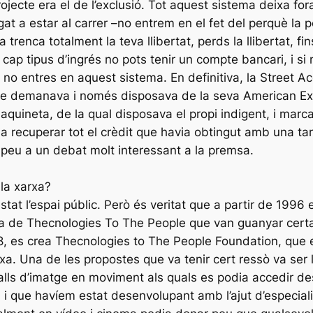
rojecte era el de l’exclusió. Tot aquest sistema deixa for
gat a estar al carrer –no entrem en el fet del perquè la p
trenca totalment la teva llibertat, perds la llibertat, fin
cap tipus d’ingrés no pots tenir un compte bancari, i s
nt, no entres en aquest sistema. En definitiva, la Stree
 que demanava i només disposava de la seva American Ex
aquineta, de la qual disposava el propi indigent, i marcar l
 recuperar tot el crèdit que havia obtingut amb una ta
r peu a un debat molt interessant a la premsa.
la xarxa?
tat l’espai públic. Però és veritat que a partir de 1996 
a de Thecnologies To The People que van guanyar certa v
8, es crea Thecnologies to The People Foundation, que e
rxa. Una de les propostes que va tenir cert ressò va ser 
ls d’imatge en moviment als quals es podia accedir des 
 i que havíem estat desenvolupant amb l’ajut d’especial