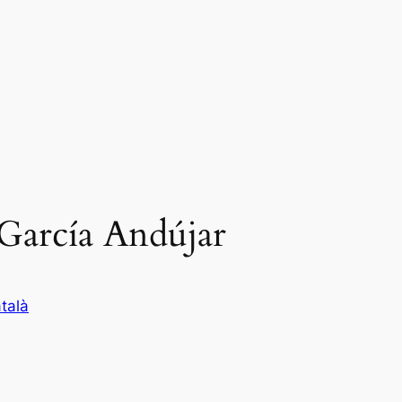
 García Andújar
talà