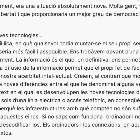
oment, era una situació absolutament nova. Molta gent, 
llibertat i que proporcionaria un major grau de democr
oves tecnologies…
íl·lica, en què qualsevol podia muntar-se el seu propi se
 seria més fàcil i assequible. Ens trobàvem davant d’una n
xement. La informació és el que, en definitiva, ens perm
difusió de la informació permet que el propi fet de l’ac
a nostra acerbitat intel·lectual. Crèiem, al contrari que m
 noves diferències entre el que he denominat alguna veg
ntext en el qual es desenvolupen les noves tecnologies de
sols d’una línia elèctrica o accés telefònic, en conseqü
 perquè les infraestructures amb què compten no són su
questes eines. Si no saps com funciona l’ordinador i no
descodificar-los. Els ordinadors i les connexions, en aq
xtos.