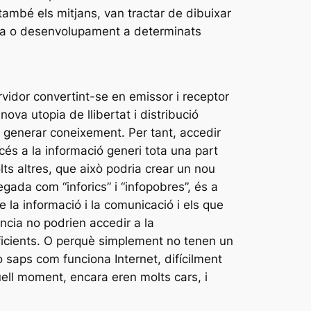
també els mitjans, van tractar de dibuixar
àcia o desenvolupament a determinats
rvidor convertint-se en emissor i receptor
ova utopia de llibertat i distribució
et generar coneixement. Per tant, accedir
cés a la informació generi tota una part
olts altres, que això podria crear un nou
ada com “inforics” i “infopobres”, és a
 la informació i la comunicació i els que
ència no podrien accedir a la
ficients. O perquè simplement no tenen un
 saps com funciona Internet, difícilment
uell moment, encara eren molts cars, i