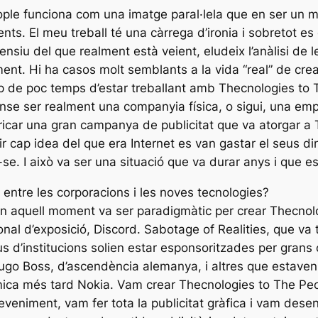
eople funciona com una imatge paral·lela que en ser un
ents. El meu treball té una càrrega d’ironia i sobretot 
siu del que realment està veient, eludeix l’anàlisi de le
alment. Hi ha casos molt semblants a la vida “real” de c
ap de poc temps d’estar treballant amb Thecnologies to 
ense ser realment una companyia física, o sigui, una e
icar una gran campanya de publicitat que va atorgar a Te
nir cap idea del que era Internet es van gastar el seus di
se. I això va ser una situació que va durar anys i que e
 entre les corporacions i les noves tecnologies?
 en aquell moment va ser paradigmàtic per crear Thecnol
nal d’exposició, Discord. Sabotage of Realities, que va t
s d’institucions solien estar esponsoritzades per grans
 Hugo Boss, d’ascendència alemanya, i altres que estave
ica més tard Nokia. Vam crear Thecnologies to The Peop
eveniment, vam fer tota la publicitat gràfica i vam dese