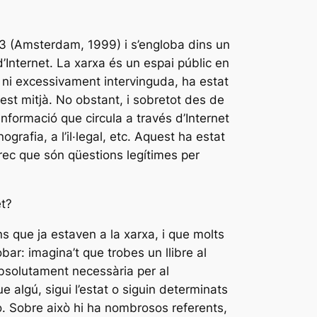
 3 (Amsterdam, 1999) i s’engloba dins un
d’Internet. La xarxa és un espai públic en
a ni excessivament intervinguda, ha estat
uest mitjà. No obstant, i sobretot des de
nformació que circula a través d’Internet
rafia, a l’il·legal, etc. Aquest ha estat
Crec que són qüestions legítimes per
et?
ns que ja estaven a la xarxa, i que molts
bar: imagina’t que trobes un llibre al
absolutament necessària per al
e algú, sigui l’estat o siguin determinats
ho. Sobre això hi ha nombrosos referents,