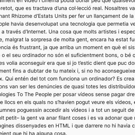
ntalment en vídeo i cinema podia donar peu que qualsev
retot, que es tractava d’una col·lecció real. Nosaltres vam
ant Rhizome d’Estats Units per fer un llançament de la 
ple havia desenvolupat una tecnologia que permetia veur
a través d’Internet. Una cosa que molts artistes i especi
, malgrat la sorpresa de molta gent, encara ha estat fun
ncia és frustrant, ja que arriba un moment en què el s
 o el seu ordinador no són el suficientment bons, o bé 
s volia aconseguir era que si jo t’estic dient que puc d
nt fins a dubtar de tu mateix i, si no ho aconsegueixe
. Qui entén del tot com funciona un ordinador? Es crea
ns van ser les denúncies de quasi totes les distribuïdo
ogies To The People per posar vídeos sense pagar drets 
 llocs en els quals no s’havien pogut veure els vídeos, 
lumnes poguessin accedir als vídeos i a tot un seguit de
lt petit– la gent va anar filant coses i es va adonar que
àgines dissenyades en HTML i que darrere no hi havia ca
eient que hi ha alguna cosa.