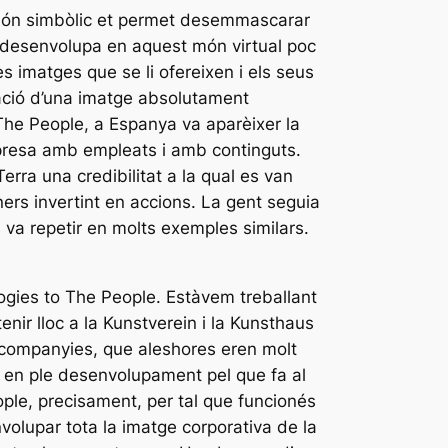
 món simbòlic et permet desemmascarar
es desenvolupa en aquest món virtual poc
s imatges que se li ofereixen i els seus
reació d’una imatge absolutament
The People, a Espanya va aparèixer la
mpresa amb empleats i amb continguts.
rra una credibilitat a la qual es van
ners invertint en accions. La gent seguia
s va repetir en molts exemples similars.
ogies to The People. Estàvem treballant
enir lloc a la Kunstverein i la Kunsthaus
 companyies, que aleshores eren molt
n en ple desenvolupament pel que fa al
le, precisament, per tal que funcionés
nvolupar tota la imatge corporativa de la