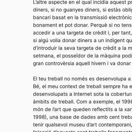
L’altre aspecte en el qual incidia aquest p
diners, si no guanyes diners, si estàs obli
bancari basat en la transmissió electrònica 
bonament et pot donar. Perquè si no tens 
accedir a una targeta de crèdit i, per ta
si algú volia donar diners a un indigent
d’introduir la seva targeta de crèdit a la m
setmana, el posseïdor de la màquina podia
gran controvèrsia aquell hivern i va dona
El teu treball no només es desenvolupa a 
Bé, el meu context de treball sempre ha es
desenvolupats a Internet sota la cobertur
àmbits de treball. Com a exemple, el 199
món de l’art que queden reflectits a la xa
1998), una base de dades amb cent trebal
tenir qualsevol museu d’art contemporani,