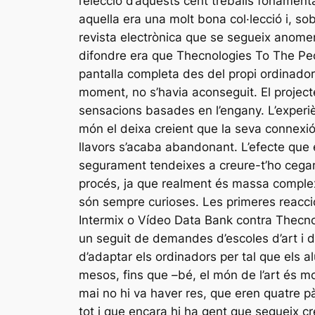
l’elecció d’aquests cent treballs foname
aquella era una molt bona col·lecció i, sob
revista electrònica que se segueix anomen
difondre era que Thecnologies To The Peo
pantalla completa des del propi ordinador 
moment, no s’havia aconseguit. El projecte
sensacions basades en l’engany. L’experiè
món el deixa creient que la seva connexió
llavors s’acaba abandonant. L’efecte que e
segurament tendeixes a creure-t’ho cegame
procés, ja que realment és massa complex
són sempre curioses. Les primeres reaccio
Intermix o Vídeo Data Bank contra Thecnol
un seguit de demandes d’escoles d’art i de
d’adaptar els ordinadors per tal que els a
mesos, fins que –bé, el món de l’art és mo
mai no hi va haver res, que eren quatre p
tot i que encara hi ha gent que segueix cr