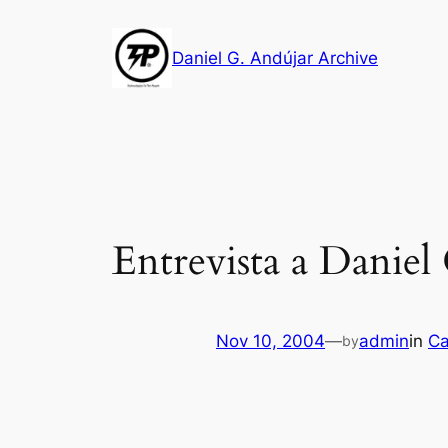
Skip
to
Daniel G. Andújar Archive
content
Entrevista a Daniel
Nov 10, 2004
—
admin
in
Ca
by