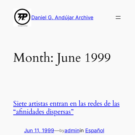
Skip
to
Daniel G. Andújar Archive
content
Month:
June 1999
Siete artistas entran en las redes de las
“afinidades dispersas”
Jun 11, 1999
—
admin
in
Español
by