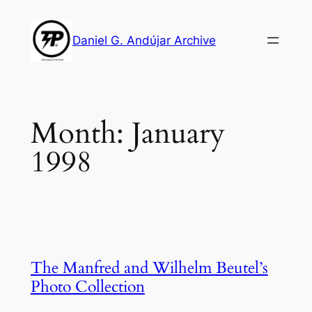
Skip
to
Daniel G. Andújar Archive
content
Month:
January
1998
The Manfred and Wilhelm Beutel’s
Photo Collection