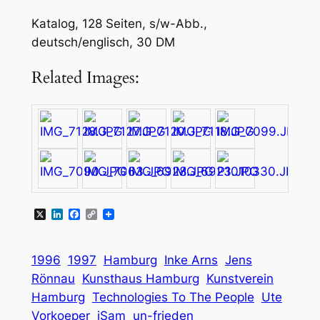
Katalog, 128 Seiten, s/w-Abb.,
deutsch/englisch, 30 DM
Related Images:
X
LinkedIn
Facebook
Copy
Link
1996
1997
Hamburg
Inke Arns
Jens
Rönnau
Kunsthaus Hamburg
Kunstverein
Hamburg
Technologies To The People
Ute
Vorkoeper
iSam
un-frieden