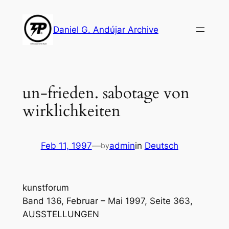
Skip
to
Daniel G. Andújar Archive
content
un-frieden. sabotage von
wirklichkeiten
Feb 11, 1997
—
admin
in
Deutsch
by
kunstforum
Band 136, Februar – Mai 1997, Seite 363,
AUSSTELLUNGEN