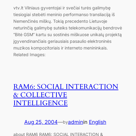
vtv.lt Vilniaus gyventojai ir svečiai turės galimybę
tiesiogiai stebėti meninio performanso transliaciją iš
Nemenčinės miškų. Tokią precedento Lietuvoje
neturinčią galimybę suteiks telekomunikacijų bendrovė
“Bitė GSM” kartu su sostinės miškuose unikalų projektą
įgyvendinančiais geriausiais pasaulio elektroninės
muzikos kompozitoriais ir interneto menininkais.
Related Images:
RAM6: SOCIAL INTERACTION
& COLLECTIVE
INTELLIGENCE
Aug 25, 2004
—
admin
in
English
by
about RAM6 RAM6: SOCIAL INTERACTION &