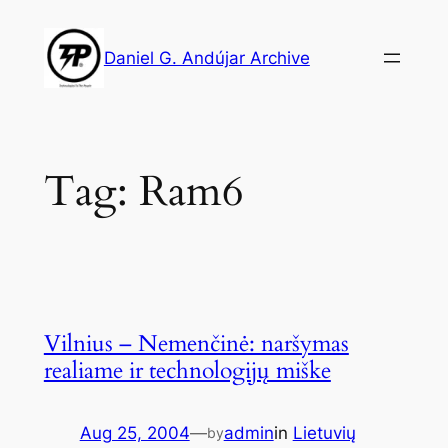
Skip
to
Daniel G. Andújar Archive
content
Tag:
Ram6
Vilnius – Nemenčinė: naršymas
realiame ir technologijų miške
Aug 25, 2004
—
admin
in
Lietuvių
by