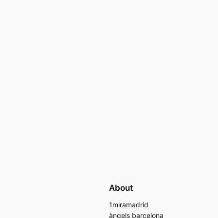
About
1miramadrid
àngels barcelona