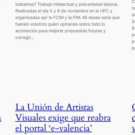
C
trabamos? Trabajo Intleectual y precariedad laboral.
e
i
Realizadas el dia 5 y 6 de noviembre en la UPC y
d
organizadas opr la FCIM y la FIM. Mi deseo sería que
S
fuerais vosotros quien opinarais sobre todo lo
6
acontecido para mejorar propuestas futuras y
p
corregir…
p
p
La Unión de Artistas
a
Visuales exige que reabra
el portal ‘e-valencia’