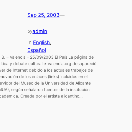
Sep 25, 2003
—
admin
by
in
English
, 
Español
. B. – Valencia – 25/09/2003 El País La página de
rítica y debate cultural e-valencia.org desapareció
yer de Internet debido a los actuales trabajos de
enovación de los enlaces (links) incluidos en el
ervidor del Museo de la Universidad de Alicante
MUA), según señalaron fuentes de la institución
cadémica. Creada por el artista alicantino…