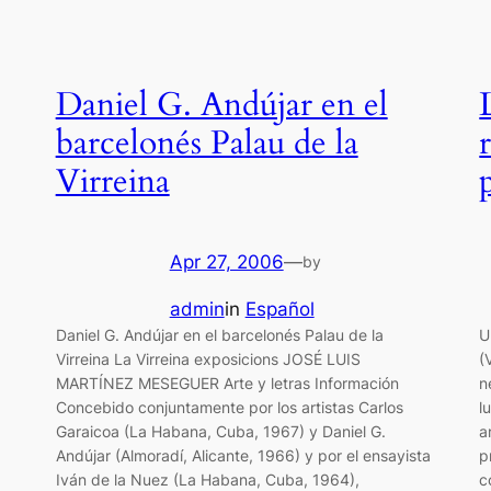
Daniel G. Andújar en el
barcelonés Palau de la
Virreina
Apr 27, 2006
—
by
admin
in
Español
Daniel G. Andújar en el barcelonés Palau de la
U
Virreina La Virreina exposicions JOSÉ LUIS
(
MARTÍNEZ MESEGUER Arte y letras Información
n
Concebido conjuntamente por los artistas Carlos
l
Garaicoa (La Habana, Cuba, 1967) y Daniel G.
a
Andújar (Almoradí, Alicante, 1966) y por el ensayista
p
Iván de la Nuez (La Habana, Cuba, 1964),
c