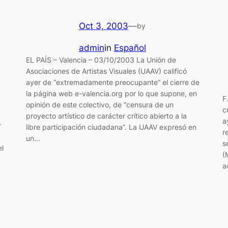
Oct 3, 2003
—
by
admin
in
Español
EL PAÍS – Valencia – 03/10/2003 La Unión de
Asociaciones de Artistas Visuales (UAAV) calificó
ayer de “extremadamente preocupante” el cierre de
la página web e-valencia.org por lo que supone, en
F
opinión de este colectivo, de “censura de un
c
proyecto artístico de carácter crítico abierto a la
a
r
libre participación ciudadana”. La UAAV expresó en
r
un…
s
el
(
a