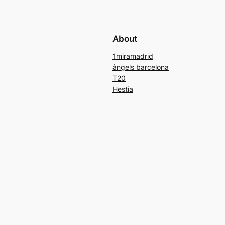
About
1miramadrid
àngels barcelona
T20
Hestia