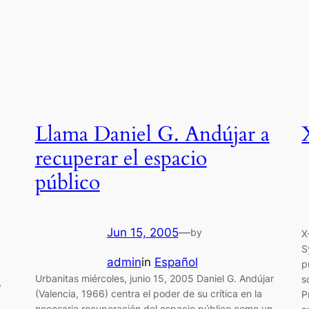
Llama Daniel G. Andújar a
recuperar el espacio
público
Jun 15, 2005
—
by
X
S
admin
in
Español
p
Urbanitas miércoles, junio 15, 2005 Daniel G. Andújar
s
o
(Valencia, 1966) centra el poder de su crítica en la
P
necesaria recuperación del espacio público como un