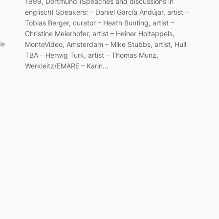
1999, Dortmund (Speaches and discussions in
englisch) Speakers: – Daniel García Andújar, artist –
Tobias Berger, curator – Heath Bunting, artist –
Christine Meierhofer, artist – Heiner Holtappels,
de
MonteVideo, Amsterdam – Mike Stubbs, artist, Hull
TBA – Herwig Turk, artist – Thomas Munz,
Werkleitz/EMARE – Karin…