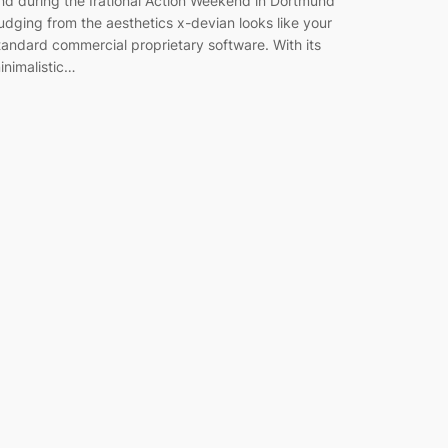
nd during the Irational Action Weekend in Dortmund
udging from the aesthetics x-devian looks like your
tandard commercial proprietary software. With its
inimalistic…