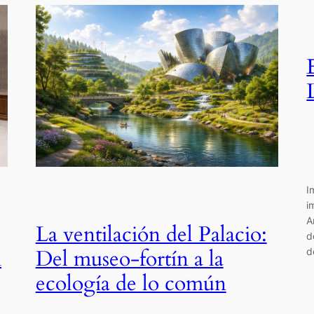
I
i
A
La ventilación del Palacio:
d
n
Del museo-fortín a la
d
ecología de lo común