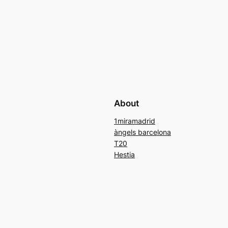
About
1miramadrid
àngels barcelona
T20
Hestia