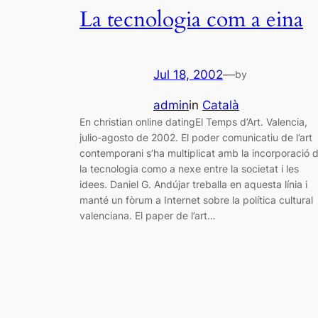
La tecnologia com a eina
Jul 18, 2002
—
by
admin
in
Català
En christian online datingEl Temps d’Art. Valencia,
julio-agosto de 2002. El poder comunicatiu de l’art
contemporani s’ha multiplicat amb la incorporació 
la tecnologia como a nexe entre la societat i les
idees. Daniel G. Andújar treballa en aquesta línia i
manté un fòrum a Internet sobre la política cultural
valenciana. El paper de l’art…