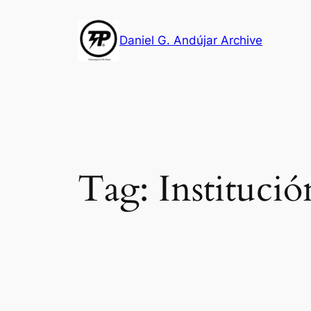
Skip
to
Daniel G. Andújar Archive
content
Tag:
Institució