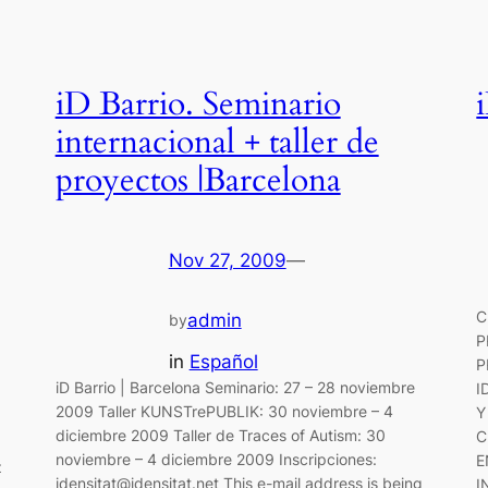
iD Barrio. Seminario
internacional + taller de
proyectos |Barcelona
Nov 27, 2009
—
C
admin
by
P
in
Español
P
iD Barrio | Barcelona Seminario: 27 – 28 noviembre
I
2009 Taller KUNSTrePUBLIK: 30 noviembre – 4
Y
diciembre 2009 Taller de Traces of Autism: 30
C
noviembre – 4 diciembre 2009 Inscripciones:
E
z
idensitat@idensitat.net This e-mail address is being
I