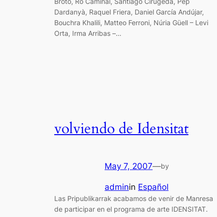
Broto, Ro Caminal, Santiago Cirugeda, Pep
Dardanyà, Raquel Friera, Daniel García Andújar,
Bouchra Khalili, Matteo Ferroni, Núria Güell – Levi
Orta, Irma Arribas –…
volviendo de Idensitat
May 7, 2007
—
by
admin
in
Español
Las Pripublikarrak acabamos de venir de Manresa
de participar en el programa de arte IDENSITAT.