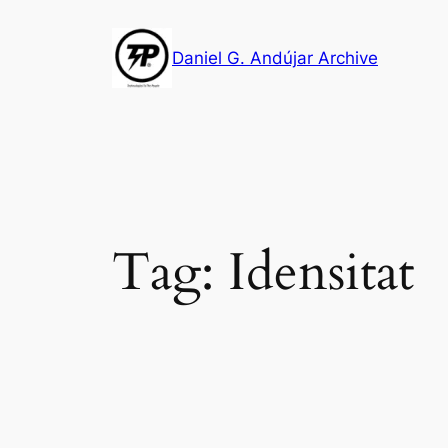
Skip
to
Daniel G. Andújar Archive
content
Tag:
Idensitat