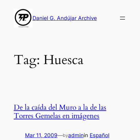
Skip
to
Daniel G. Andújar Archive
content
Tag:
Huesca
De la caída del Muro a la de las
Torres Gemelas en imágenes
Mar 11, 2009
—
admin
in
Español
by