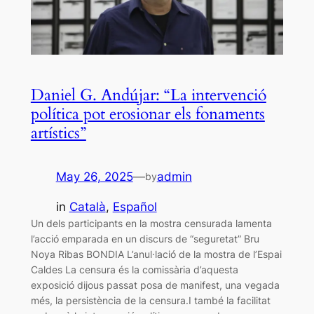
Daniel G. Andújar: “La intervenció
política pot erosionar els fonaments
artístics”
May 26, 2025
—
admin
by
in
Català
, 
Español
Un dels participants en la mostra censurada lamenta
l’acció emparada en un discurs de “seguretat” Bru
Noya Ribas BONDIA L’anul·lació de la mostra de l’Espai
Caldes La censura és la comissària d’aquesta
exposició dijous passat posa de manifest, una vegada
més, la persistència de la censura.I també la facilitat