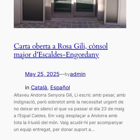
Carta oberta a Rosa Gili, cònsol
major d’Escaldes-Engordany
May 25, 2025
—
admin
by
in
Català
, 
Español
Altaveu Andorra Senyora Gili, Li escric amb pesar, amb
indignació, però sobretot amb la necessitat urgent de
no deixar en silenci el que va passar el dia 23 de maig
a l’Espai Caldes. Em vaig desplaçar a Andorra amb
tota la il·lusió del món. Vaig acudir-hi per acompanyar
un equip entregat, per donar suport a…