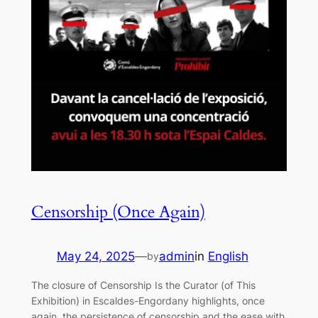
Censorship (Once Again)
May 24, 2025
—
admin
in
English
by
The closure of Censorship Is the Curator (of This
Exhibition) in Escaldes-Engordany highlights, once
again, the persistence of censorship and the ease with