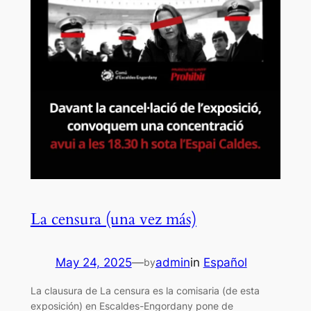
La censura (una vez más)
May 24, 2025
—
admin
in
Español
by
La clausura de La censura es la comisaria (de esta
exposición) en Escaldes-Engordany pone de