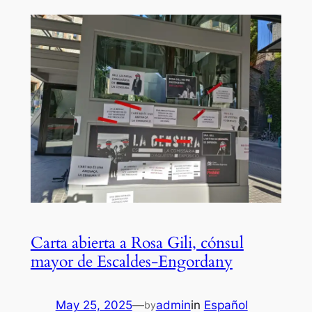
Carta abierta a Rosa Gili, cónsul
mayor de Escaldes-Engordany
May 25, 2025
—
admin
in
Español
by