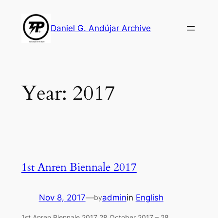
Skip
to
Daniel G. Andújar Archive
content
Year:
2017
1st Anren Biennale 2017
Nov 8, 2017
—
admin
in
English
by
1st Anren Biennale 2017 28 October 2017 – 28